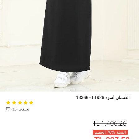
الفستان أسود 13366ETT926
تعليقات (15)
TL
1.406,26
السلة %76 الخصم