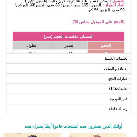
الغسيل :
يمكن غسلها عند 30 درجة دون كتابة. (غسيل دقيق)
أبعاد الطراز :
الطول: 165 سم، الصدر: 88 سم، الخصر68، الوركين:
99 سم، الوزن: 56 كغ
(المنتج على الموديل مقاس 38).
الفستان مقاسات الحجم (سم)
الحجم
الصدر
الطول
128
98
38
تعليمات الغسيل
128
100
40
الاعادة و التبديل
128
102
42
128
114
44
خيارات الدفع
128
116
46
تعليقات(15)
128
118
48
قم بالتوصية
128
124
50
رسالة عاجلة
128
128
52
أولئك الذين يشترون هذه المنتجات قاموا أيضًا بشراء هذه
a>