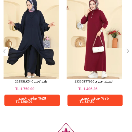
الفستان كحلي 13367ETT926
الفستان خمري 13366ETT926
TL
1.406,26
TL
1.597,93
%76 صافي خصم
%76 صافي خصم
337,50 TL
383,50 TL