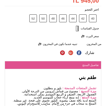
945,00 TL
اختر الحجم
52
50
48
46
44
42
40
جدول القياسات
سعر اليرت
من المخزون
تنبيه عندما تكون في المخزون
شارك
تفاصيل المنتج
طقم بني
تشمل المنتجات المدمجة :
بلوز و بنطلون.
ميزة النسيج :
مصنوع من قماش إيروبين من الدرجة الأولى.
الفصول الأربعة, الصيف و الربيع الموسم يمكن استخدامه.
ميزة المنتج :
إنه منتج أزياء حجاب للموسم الجديد.
المنتج لديه ياقة نصف بيضوية. البلوز تحتوي على فتحة. غير مبطنة.
المنتج به سحاب في جزء من الأمام. مناسب للاستخدام اليومي.