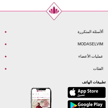
الحجم
الطول
102
40
102
42
102
44
102
46
ألأسئلة المتكررة
102
48
102
50
MODASELVIM
102
52
عمليات الأعضاء
الفئات
تطبيقات الهاتف