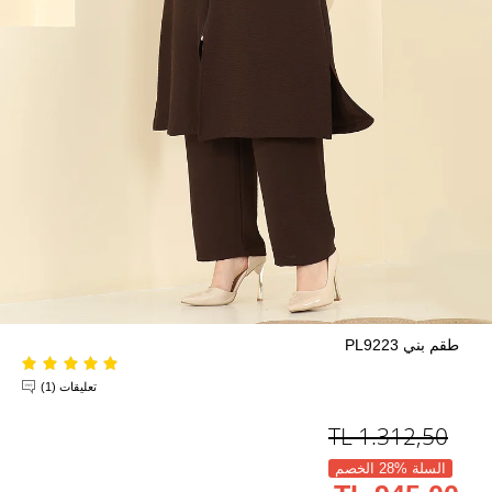
طقم بني PL9223
تعليقات (1)
TL
1.312,50
السلة %28 الخصم