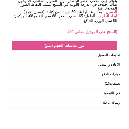
يتوفر جيب مخفي. خصر البنطال مرن. السوار مطاطي. قد يكون
هناك اختلاف في الدرجة اللونية في المنتج بسبب التقاط الصور
الفوتوغرافية.
الغسيل :
يمكن غسلها عند 30 درجة دون كتابة. (غسيل دقيق)
أبعاد الطراز :
الطول: 165 سم، الصدر: 88 سم، الخصر68، الوركين:
99 سم، الوزن: 56 كغ
(المنتج على الموديل مقاس 40).
بلوز مقاسات الحجم (سم)
الحجم
الصدر
الطول
تعليمات الغسيل
107
96
40
الاعادة و التبديل
107
102
42
خيارات الدفع
107
108
44
تعليقات(1)
107
112
46
107
116
48
قم بالتوصية
107
120
50
رسالة عاجلة
107
124
52
بنطلون مقاسات الحجم (سم)