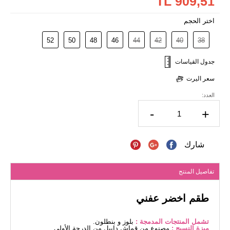
909,51 TL
اختر الحجم
52
50
48
46
44
42
40
38
جدول القياسات
سعر اليرت
العدد:
-
+
شارك
تفاصيل المنتج
طقم اخضر عفني
تشمل المنتجات المدمجة :
بلوز و بنطلون.
ميزة النسيج :
مصنوع من قماش دابيل من الدرجة الأولى.