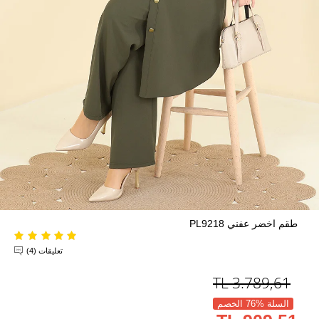
طقم اخضر عفني PL9218
تعليقات (4)
TL
3.789,61
السلة %76 الخصم