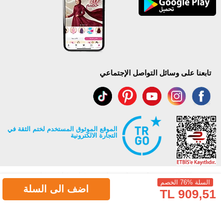
تابعنا على وسائل التواصل الإجتماعي
الموقع الموثوق المستخدم لختم الثقة في
التجارة الالكترونية
السلة %76 الخصم
اضف الى السلة
909,51 TL
جميع حقوق Modaselvim محفوظة ©2026