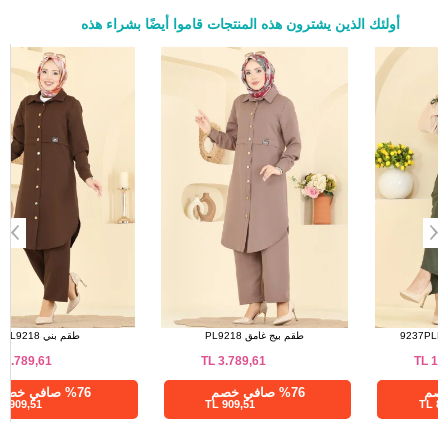
أولئك الذين يشترون هذه المنتجات قاموا أيضًا بشراء هذه
a>
بنطلون مقاسات الحجم (سم)
الحجم
الطول
96
38
96
40
96
42
96
44
96
46
96
48
96
50
96
52
طقم اخضر عفني 9237PLK541
طقم بيج غامق PL9218
TL
3.789,61
TL
1.210,00
%28 صافي خصم
%76 صافي خصم
909,51 TL
871,20 TL