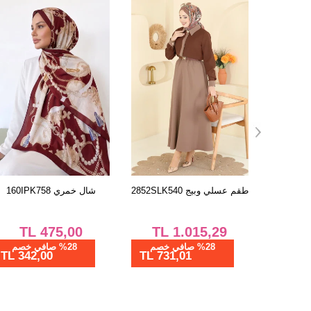
طقم خمري و أسود
طقم عسلي وبيج 2852SLK540
2844SLK540
TL
1.015,29
TL
1.187,51
%28 صافي خصم
%28 صافي خصم
731,01 TL
855,01 TL
250