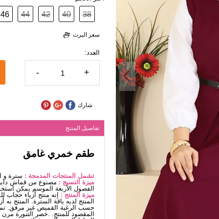
46
44
42
40
38
سعر اليرت
العدد:
-
+
شارك
تفاصيل المنتج
طقم خمري غامق
تشمل المنتجات المدمجة :
سترة و ال
ميزة النسيج :
مصنوع من قماش دابيل
الفصول الأربعة الموسم يمكن استخد
ميزة المنتج :
إنه منتج أزياء حجاب ل
المنتج لديه ياقة السترة. المنتج به 
حسب الرغبة القميص غير مرفق. تم 
المقصود للمنتج. .خصر التنورة مرن 