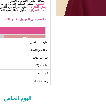
التقاط الصور الفوتوغرافية.
الغسيل :
يمكن غسلها عند 30 درجة دون كتابة. (غسيل دقيق)
ميزة الحزام :
لمنع الحزام من التموج
أبعاد الطراز :
الطول: 165 سم، الصدر: 80 سم، الخصر68، الوركين: 96 سم، الوزن: 54كغ
(المنتج على الموديل مقاس 38).
الحجم
تعليمات الغسيل
38
40
الاعادة و التبديل
42
خيارات الدفع
44
تعليقات(7)
46
قم بالتوصية
48
50
رسالة عاجلة
52
اليوم الخاص
ا