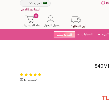
I
العربية
-
المساعدة&الدعم
0
تسجيل الدخول
سلة المشتريات
أين البضائع؟
كبيرة
الحجابات
القادمة منكم
تعليقات (7)