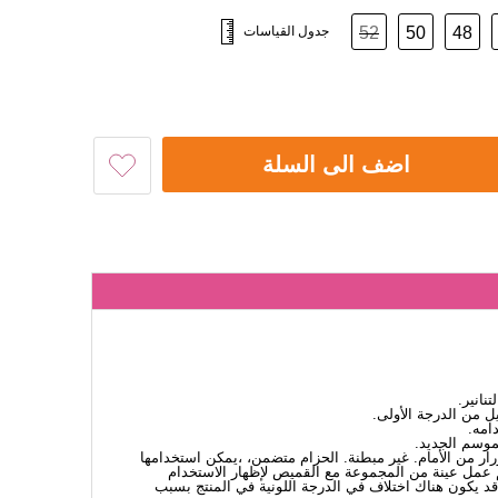
48
50
52
جدول القياسات
اضف الى السلة
تنانير.
 من الدرجة الأولى.
امه.
لموسم الجديد.
أزرار من الأمام. غير مبطنة. الحزام متضمن، ،يمكن استخدامها
عمل عينة من المجموعة مع القميص لإظهار الاستخدام
قد يكون هناك اختلاف في الدرجة اللونية في المنتج بسبب