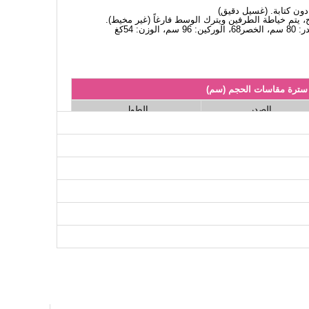
، يتم خياطة الطرفين ويترك الوسط فارغاً (غير مخيط).
سترة مقاسات الحجم (سم)
الصدر
الطول
56
98
56
104
56
108
56
112
56
116
56
120
56
124
56
128
لتنانير مقاسات الحجم (سم)