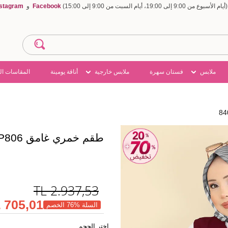
Facebook
و
nstagram
ملابس
فستان سهرة
ملابس خارجية
أناقة يومينة
المقاسات ال
طقم خمري غامق 840MP806
TL
2.937,53
705,01 TL
السلة %76 الخصم
اختر الحجم