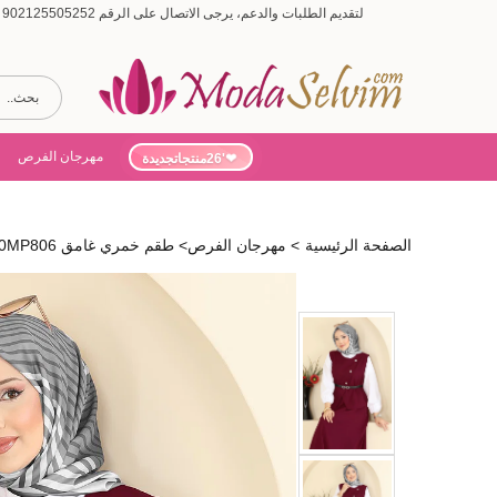
لتقديم الطلبات والدعم، يرجى الاتصال على الرقم 902125505252 (أيام الأسبوع من 9:00 إلى 19:00، أيام السبت من 9:00 إلى 15:00)
مهرجان الفرص
'26منتجاتجديدة
الصفحة الرئيسية
>
مهرجان الفرص
>
طقم خمري غامق 840MP806