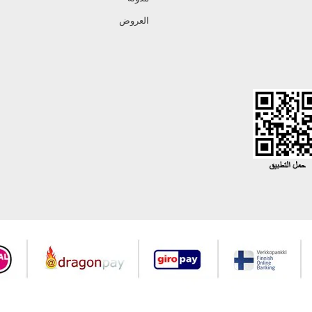
العروض
جميع حقوق Modaselvim محفوظة ©2026