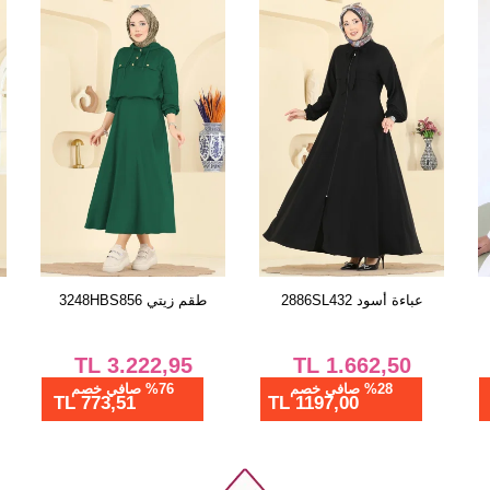
الحجم
38
40
42
44
46
48
50
52
شال خمري 160IPK758
عباءة أسود 2886SL432
TL
1.662,50
TL
475,00
%28 صافي خصم
%28 صافي خصم
1197,00 TL
342,00 TL