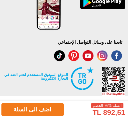
تابعنا على وسائل التواصل الإجتماعي
الموقع الموثوق المستخدم لختم الثقة في
التجارة الالكترونية
السلة %76 الخصم
اضف الى السلة
892,51 TL
جميع حقوق Modaselvim محفوظة ©2026