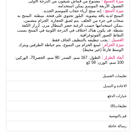
ميزة النسيج :
مصنوع من قماش شيفون من الدرجة الأولى.
الفصول الأربعة الموسم يمكن استخدامه.
ميزة المنتج :
إنه منتج أزياء حجاب للموسم الجديد.
المنتج لديه ياقة بيضوية. البلوز تحتوي على فتحة. مبطنة. المنتج به
سحاب في جزء من الخلف. يتم لصق الحجارة. الحزام متضمن،
،يمكن استخدامها حسب الرغبة خصر البنطال مرن. أزرار الكفة
نشطة. قد يكون هناك اختلاف في الدرجة اللونية في المنتج بسبب
التقاط الصور الفوتوغرافية.
الغسيل :
يجب تنظيفه بالتنظيف الجاف فقط.
ميزة الحزام :
لمنع الحزام من التموج، يتم خياطة الطرفين ويترك
الوسط فارغاً (غير مخيط).
أبعاد الطراز :
الطول: 167 سم، الصدر: 90 سم، الخصر70، الوركين:
100 سم، الوزن: 59 كغ
تعليمات الغسيل
(المنتج على الموديل مقاس 40).
الاعادة و التبديل
خيارات الدفع
بلوز مقاسات الحجم (سم)
الحجم
الصدر
الخصر
الطول
تعليقات(8)
112
82
94
40
قم بالتوصية
112
86
98
42
رسالة عاجلة
112
90
102
44