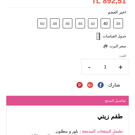
892,51 TL
اختر الحجم
50
48
46
44
42
40
38
جدول القياسات
سعر اليرت
العدد:
-
+
شارك
تفاصيل المنتج
طقم زيتي
تشمل المنتجات المدمجة :
بلوز و بنطلون.