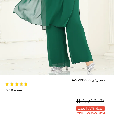
طقم زيتي 4272AB368
تعليقات (8)
TL
3.718,79
السلة %76 الخصم