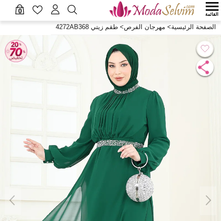
0
القائمة
الصفحة الرئيسية
>
مهرجان الفرص
>
طقم زيتي 4272AB368