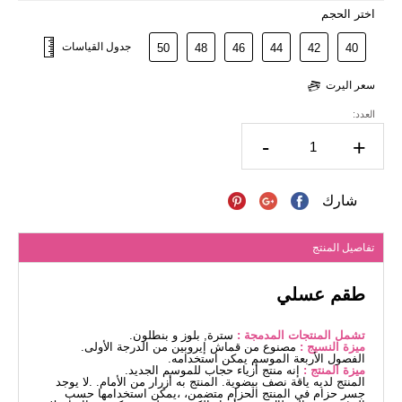
اختر الحجم
جدول القياسات
50
48
46
44
42
40
سعر اليرت
العدد:
-
+
شارك
تفاصيل المنتج
طقم عسلي
تشمل المنتجات المدمجة :
سترة, بلوز و بنطلون.
ميزة النسيج :
مصنوع من قماش إيروبين من الدرجة الأولى.
الفصول الأربعة الموسم يمكن استخدامه.
ميزة المنتج :
إنه منتج أزياء حجاب للموسم الجديد.
المنتج لديه ياقة نصف بيضوية. المنتج به أزرار من الأمام. .لا يوجد
جسر حزام في المنتج الحزام متضمن، ،يمكن استخدامها حسب