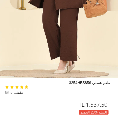
طقم عسلي 3254HBS856
تعليقات (2)
TL
1.537,50
السلة %28 الخصم