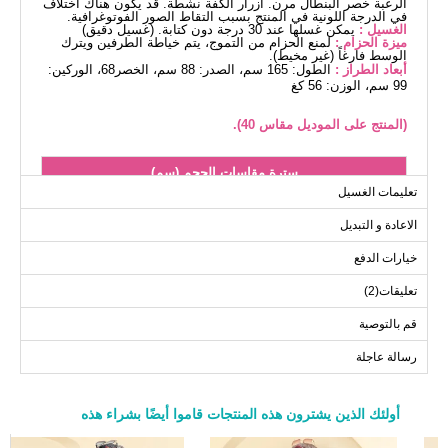
الرغبة خصر البنطال مرن. أزرار الكفة نشطة. قد يكون هناك اختلاف
في الدرجة اللونية في المنتج بسبب التقاط الصور الفوتوغرافية.
الغسيل :
يمكن غسلها عند 30 درجة دون كتابة. (غسيل دقيق)
ميزة الحزام :
لمنع الحزام من التموج، يتم خياطة الطرفين ويترك
الوسط فارغاً (غير مخيط).
أبعاد الطراز :
الطول: 165 سم، الصدر: 88 سم، الخصر68، الوركين:
99 سم، الوزن: 56 كغ
(المنتج على الموديل مقاس 40).
سترة مقاسات الحجم (سم)
تعليمات الغسيل
الحجم
الصدر
الطول
الاعادة و التبديل
83
104
40
83
108
42
خيارات الدفع
83
112
44
تعليقات(2)
83
116
46
قم بالتوصية
83
124
48
رسالة عاجلة
83
126
50
أولئك الذين يشترون هذه المنتجات قاموا أيضًا بشراء هذه
بلوز مقاسات الحجم (سم)
a>