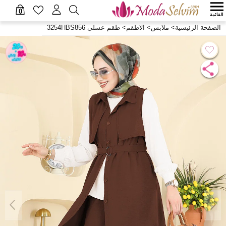
0
القائمة
الصفحة الرئيسية
>
ملابس
>
الاطقم
>
طقم عسلي 3254HBS856