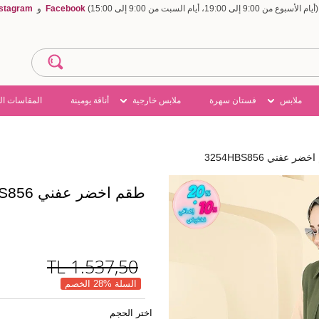
Facebook
و
nstagram
ملابس
فستان سهرة
ملابس خارجية
أناقة يومينة
المقاسات ال
ر عفني 3254HBS856
طقم اخضر عفني 3254HBS856
TL
1.537,50
السلة %28 الخصم
اختر الحجم