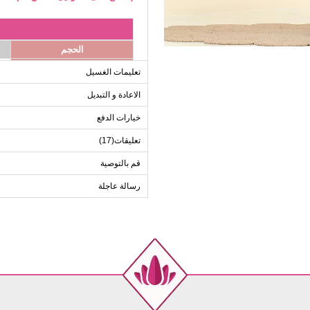
الحجم
40
تعليمات الغسيل
42
الاعادة و التبديل
44
خيارات الدفع
46
48
تعليقات(17)
50
قم بالتوصية
رسالة عاجلة
الحجم
40
42
44
46