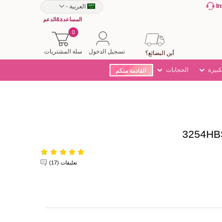
I
العربية
-
المساعدة&الدعم
0
تسجيل الدخول
سلة المشتريات
أين البضائع؟
كبيرة
الحجابات
القادمة منكم
تعليقات (17)