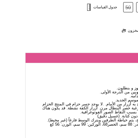
50
جدول القياسات
لمخزون
وز و بنطلون.
ين من الدرجة الأولى.
امه.
لموسم الجديد.
 به أزرار من الأمام. .لا يوجد جسر حزام في المنتج الحزام
ة خصر البنطال مرن. أزرار الكفة نشطة. قد يكون هناك
 بسبب التقاط الصور الفوتوغرافية.
، يتم خياطة الطرفين ويترك الوسط فارغاً (غير مخيط).