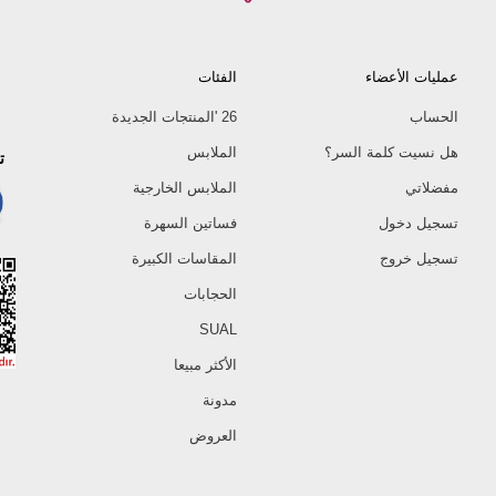
48
50
عمليات الأعضاء
الفئات
ب
الحساب
26 'المنتجات الجديدة
الحجم
هل نسيت كلمة السر؟
الملابس
ت
40
مفضلاتي
الملابس الخارجية
42
تسجيل دخول
فساتين السهرة
44
تسجيل خروج
المقاسات الكبيرة
46
48
الحجابات
50
SUAL
الأكثر مبيعا
مدونة
العروض