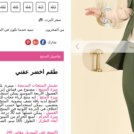
48
46
44
42
40
سعر اليرت
من المخزون
تنبيه عندما تكون في ا
شارك
ية
تفاصيل المنتج
طقم اخضر عفني
تشمل المنتجات المدمجة :
سترة, بل
ميزة النسيج :
مصنوع من قماش إيروب
الفصول الأربعة الموسم يمكن استخد
ميزة المنتج :
إنه منتج أزياء حجاب ل
المنتج لديه ياقة نصف بيضوية. المنتج
متضمن، ،يمكن استخدامها حسب الرغب
اختلاف في الدرجة اللونية في المنتج
الغسيل :
يمكن غسلها عند 30 درجة دون كتابة. (غسيل دقيق)
ميزة الحزام :
لمنع الحزام من التموج
أبعاد الطراز :
الطول: 165 سم، الصدر: 88 سم، الخصر68، الوركين: 99 سم، الوزن: 56 كغ
(المنتج على الموديل مقاس 40).