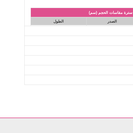
سترة مقاسات الحجم (سم)
الصدر
الطول
83
104
83
108
83
112
83
116
83
124
83
126
بلوز مقاسات الحجم (سم)
الصدر
الطول
62
98
62
102
62
106
62
112