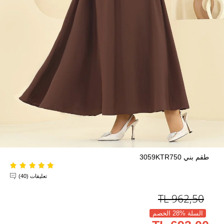
طقم بني 3059KTR750
تعليقات (40)
TL
962,50
السلة %28 الخصم