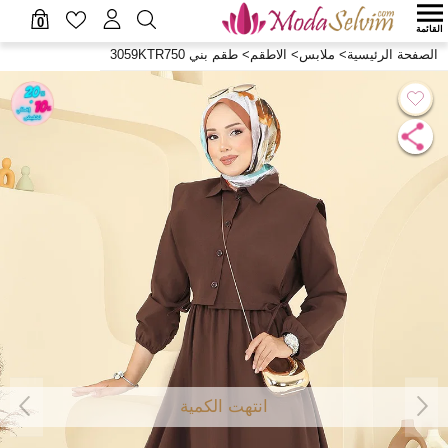
0
القائمة
الصفحة الرئيسية
>
ملابس
>
الاطقم
>
طقم بني 3059KTR750
انتهت الكمية