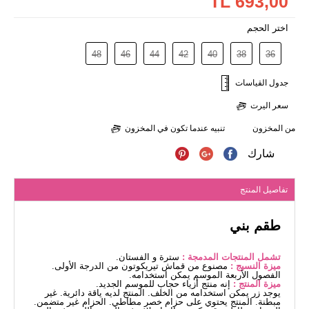
693,00 TL
اختر الحجم
48
46
44
42
40
38
36
جدول القياسات
سعر اليرت
من المخزون
تنبيه عندما تكون في المخزون
شارك
تفاصيل المنتج
طقم بني
تشمل المنتجات المدمجة :
سترة و الفستان.
ميزة النسيج :
مصنوع من قماش تيريكوتون من الدرجة الأولى.
الفصول الأربعة الموسم يمكن استخدامه.
ميزة المنتج :
إنه منتج أزياء حجاب للموسم الجديد.
يوجد زر يمكن استخدامه من الخلف. المنتج لديه ياقة دائرية. غير
مبطنة. المنتج يحتوي على حزام خصر مطاطي. الحزام غير متضمن.