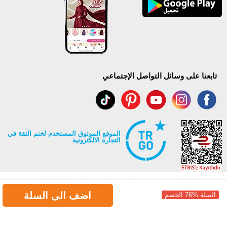
تابعنا على وسائل التواصل الإجتماعي
الموقع الموثوق المستخدم لختم الثقة في
التجارة الالكترونية
اضف الى السلة
السلة %76 الخصم
جميع حقوق Modaselvim محفوظة ©2026