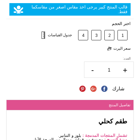
قالب المنتج كبير يرجى اخذ مقاس اصغر من مقاسكما
فقط.
اختر الحجم
جدول القياسات
4
3
2
1
سعر اليرت
العدد:
-
+
شارك
تفاصيل المنتج
طقم كحلي
تشمل المنتجات المدمجة :
بلوز و التنانير.
ميزة النسيج :
مصنوع من قماش مودال من الدرجة الأولى.