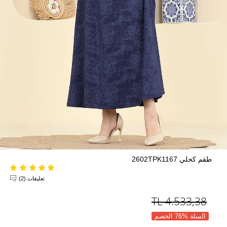
طقم كحلي 2602TPK1167
تعليقات (2)
TL
4.533,38
السلة %76 الخصم