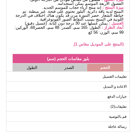
الفصول الأربعة الموسم يمكن استخدامه.
ميزة المنتج :
إنه منتج أزياء حجاب للموسم الجديد.
المنتج لديه ياقة دائرية. البلوز تحتوي على فتحة. غير مبطنة. تم
خياطة الشعار .خصر التنورة مرن قد يكون هناك اختلاف في الدرجة
اللونية في المنتج بسبب التقاط الصور الفوتوغرافية.
الغسيل :
يمكن غسلها عند 30 درجة دون كتابة. (غسيل دقيق)
أبعاد الطراز :
الطول: 165 سم، الصدر: 88 سم، الخصر68، الوركين:
99 سم، الوزن: 56 كغ
(المنتج على الموديل مقاس 1).
بلوز مقاسات الحجم (سم)
الحجم
الصدر
الطول
60
110
1
تعليمات الغسيل
60
120
2
الاعادة و التبديل
60
126
3
خيارات الدفع
60
134
4
تعليقات(2)
قم بالتوصية
التنانير مقاسات الحجم (سم)
رسالة عاجلة
الحجم
الطول