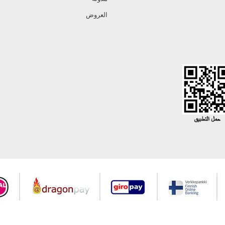
العروض
جميع حقوق Modaselvim محفوظة ©2026