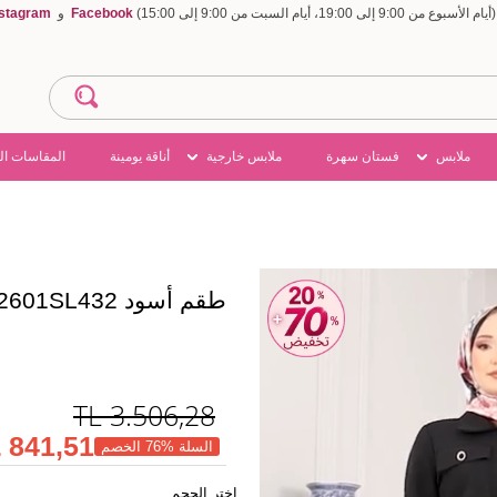
Facebook
و
nstagram
ملابس
فستان سهرة
ملابس خارجية
أناقة يومينة
المقاسات ال
طقم أسود 2601SL432
TL
3.506,28
841,51 TL
السلة %76 الخصم
اختر الحجم