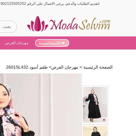
لتقديم الطلبات والدعم، يرجى الاتصال على الرقم 902125505252 (أيام الأسبوع من 9:00 إلى 19:00، أيام السبت من 9:00 إلى 15:00)
مهرجان الفرص
'26منتجاتجديدة
الصفحة الرئيسية
>
مهرجان الفرص
>
طقم أسود 2601SL432