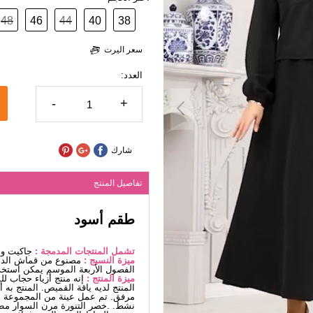
48
46
44
40
38
سعر اليرت
العدد:
-
+
شارك
تفاصيل المنتج
طقم أسود
تشمل المنتجات المدمجة :
جاكيت و ا
ميزة النسيج :
مصنوع من قماش الدمب
الفصول الأربعة الموسم يمكن استخد
ميزة المنتج :
إنه منتج أزياء حجاب ل
المنتج لديه ياقة القميص. المنتج به 
مرفق. تم عمل عينة من المجموعة مع
نشط. .خصر التنورة مرن السوار مطا