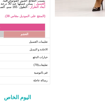
بسبب التقاط الصور الفوتوغرافية.
الغسيل :
يمكن غسلها عند 30 درجة دون كتابة. (غسيل دقيق)
أبعاد الطراز :
الطول: 165 سم، الصدر: 80 سم، الخصر68، الوركين: 96 سم، الوزن: 54كغ
(المنتج على الموديل مقاس 38).
ج
الحجم
38
تعليمات الغسيل
40
الاعادة و التبديل
42
خيارات الدفع
44
46
تعليقات(79)
48
قم بالتوصية
50
رسالة عاجلة
52
اليوم الخاص
ا