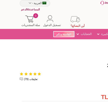
I
العربية
-
المساعدة&الدعم
0
تسجيل الدخول
سلة المشتريات
أين البضائع؟
كبيرة
الحجابات
القادمة منكم
تعليقات (79)