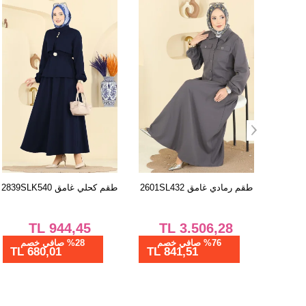
طقم رمادي غامق 2601SL432
طقم كحلي غامق 2839SLK540
TL
944,45
TL
3.506,28
%76 صافي خصم
%28 صافي خصم
680,01 TL
841,51 TL
841