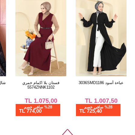
الحجم
38
40
42
44
46
48
50
52
عباءة أسود 3036SMD1186
فستان بلا اكمام خمري
شا
5574ZNNK1102
TL
1.075,00
TL
1.007,50
%28 صافي خصم
%28 صافي خصم
774,00 TL
725,40 TL