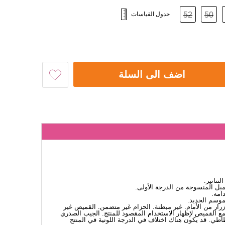
50
52
جدول القياسات
اضف الى السلة
لتنانير.
ل المنسوجة من الدرجة الأولى.
امه.
لموسم الجديد.
أزرار من الأمام. غير مبطنة. الحزام غير متضمن. القميص غير
 القميص لإظهار الاستخدام المقصود للمنتج. الجيب الصدري
طي. قد يكون هناك اختلاف في الدرجة اللونية في المنتج