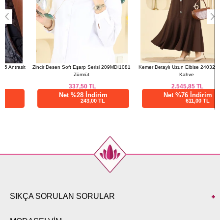
t
Zincir Desen Soft Eşarp Serisi 209MDI1081
Kemer Detaylı Uzun Elbise 24032UKB139
Zümrüt
Kahve
337,50
TL
2.545,85
TL
Net %28 İndirim
Net %76 İndirim
243,00 TL
611,00 TL
SIKÇA SORULAN SORULAR