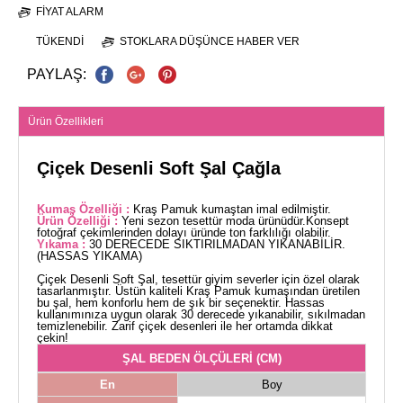
FIYAT ALARM
TÜKENDI
STOKLARA DÜŞÜNCE HABER VER
PAYLAŞ:
Ürün Özellikleri
Çiçek Desenli Soft Şal Çağla
Kumaş Özelliği :
Kraş Pamuk kumaştan imal edilmiştir.
Ürün Özelliği :
Yeni sezon tesettür moda ürünüdür.Konsept
fotoğraf çekimlerinden dolayı üründe ton farklılığı olabilir.
Yıkama :
30 DERECEDE SIKTIRILMADAN YIKANABİLİR.
(HASSAS YIKAMA)
Çiçek Desenli Soft Şal, tesettür giyim severler için özel olarak
tasarlanmıştır. Üstün kaliteli Kraş Pamuk kumaşından üretilen
bu şal, hem konforlu hem de şık bir seçenektir. Hassas
kullanımınıza uygun olarak 30 derecede yıkanabilir, sıkılmadan
temizlenebilir. Zarif çiçek desenleri ile her ortamda dikkat
çekin!
ŞAL BEDEN ÖLÇÜLERİ (CM)
En
Boy