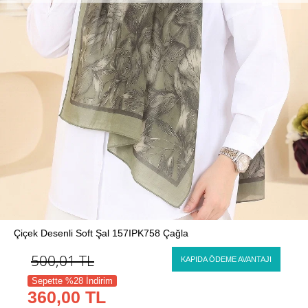
Çiçek Desenli Soft Şal 157IPK758 Çağla
500,01
TL
KAPIDA ÖDEME AVANTAJI
Sepette %28 İndirim
360,00 TL