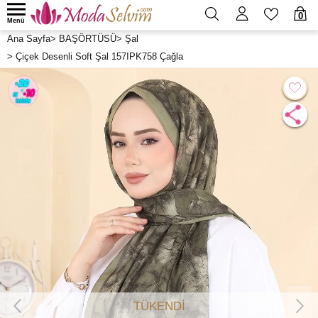
0
Menü
Ana Sayfa
>
BAŞÖRTÜSÜ
>
Şal
>
Çiçek Desenli Soft Şal 157IPK758 Çağla
TÜKENDİ