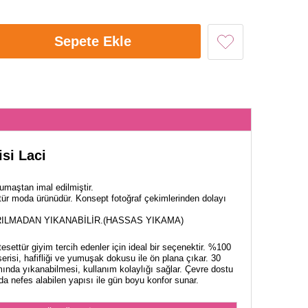
Sepete Ekle
si Laci
maştan imal edilmiştir.
tür moda ürünüdür. Konsept fotoğraf çekimlerinden dolayı
ILMADAN YIKANABİLİR.(HASSAS YIKAMA)
esettür giyim tercih edenler için ideal bir seçenektir. %100
risi, hafifliği ve yumuşak dokusu ile ön plana çıkar. 30
nda yıkanabilmesi, kullanım kolaylığı sağlar. Çevre dostu
nefes alabilen yapısı ile gün boyu konfor sunar.