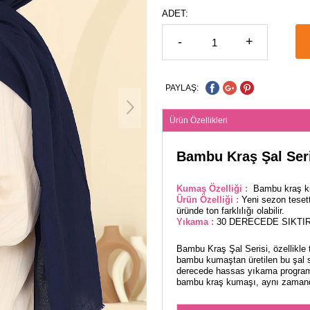
ADET:
-
+
PAYLAŞ:
Ürün Özellikleri
Bambu Kraş Şal Seri
Kumaş Özelliği :
Bambu kraş ku
Ürün Özelliği :
Yeni sezon teset
üründe ton farklılığı olabilir.
Yıkama :
30 DERECEDE SIKTIR
Bambu Kraş Şal Serisi, özellikle t
bambu kumaştan üretilen bu şal se
derecede hassas yıkama programı
bambu kraş kumaşı, aynı zamanda 