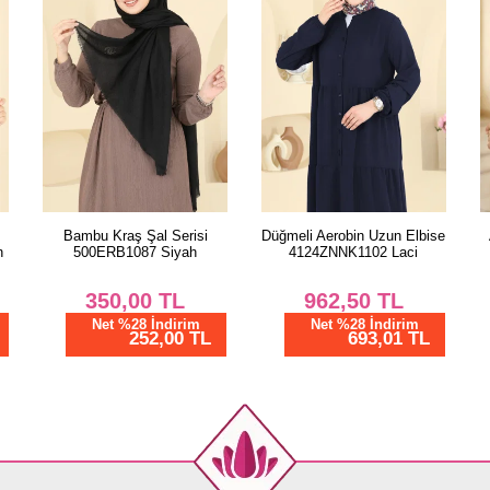
Düğmeli Aerobin Uzun Elbise
Aerobin Şal Serisi PL3003
4124ZNNK1102 Laci
Zümrüt
962,50
TL
312,50
TL
Net %28 İndirim
Net %28 İndirim
693,01 TL
225,00 TL