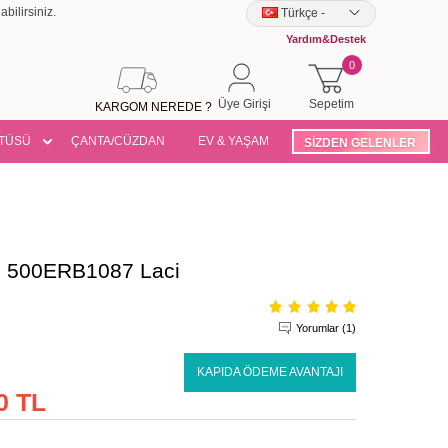
bilirsiniz.
Türkçe
-
Yardım&Destek
0
Üye Girişi
Sepetim
KARGOM NEREDE ?
TÜSÜ
ÇANTA/CÜZDAN
EV & YAŞAM
SİZDEN GELENLER
i 500ERB1087 Laci
Yorumlar (1)
KAPIDA ÖDEME AVANTAJI
0 TL