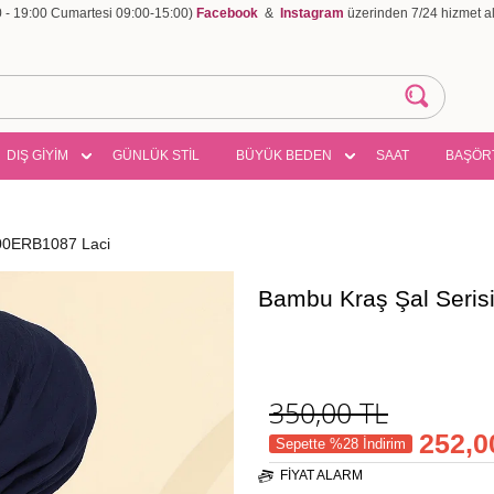
00 - 19:00 Cumartesi 09:00-15:00)
Facebook
&
Instagram
üzerinden 7/24 hizmet ala
DIŞ GİYİM
GÜNLÜK STİL
BÜYÜK BEDEN
SAAT
BAŞÖR
500ERB1087 Laci
Bambu Kraş Şal Seris
350,00
TL
252,0
Sepette %28 İndirim
FIYAT ALARM