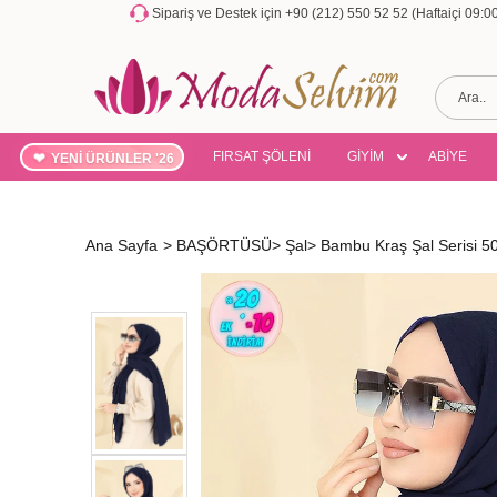
Sipariş ve Destek için +90 (212) 550 52 52 (Haftaiçi 09:
FIRSAT ŞÖLENİ
GİYİM
ABİYE
YENİ ÜRÜNLER '26
Ana Sayfa
>
BAŞÖRTÜSÜ
>
Şal
>
Bambu Kraş Şal Serisi 