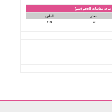
عباءة مقاسات الحجم (سم)
الصدر
الطول
139
96
139
102
139
106
139
112
139
116
139
120
139
124
139
130