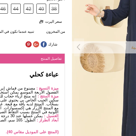
46
44
42
40
38
سعر اليرت
من المخزون
تنبيه عندما تكون في ا
شارك
ية
تفاصيل المنتج
عباءة كحلي
ميزة النسيج :
مصنوع من قماش إيروب
الفصول الأربعة الموسم يمكن استخد
ميزة المنتج :
إنه منتج أزياء حجاب ل
سكين الجيب الخاص بي يحتوي على مس
بسحّاب. المنتج لديه ياقة مع قبعة. 
مع المنتج الأزرار هي إكسسوارات. 
اللونية في المنتج بسبب التقاط الصو
الغسيل :
يمكن غسلها عند 30 درجة دون كتابة. (غسيل دقيق)
أبعاد الطراز :
الطول: 165 سم، الصدر: 88 سم، الخصر68، الوركين: 99 سم، الوزن: 56 كغ
(المنتج على الموديل مقاس 40).