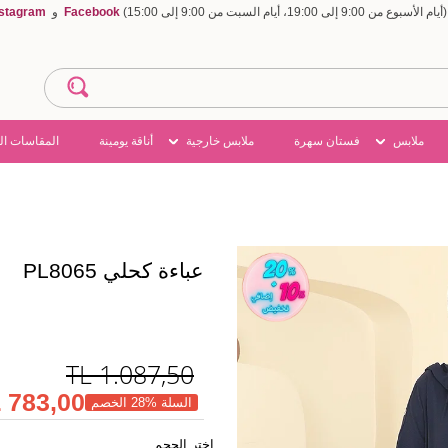
Facebook
و
nstagram
ملابس
فستان سهرة
ملابس خارجية
أناقة يومينة
المقاسات ال
عباءة كحلي PL8065
TL
1.087,50
783,00 TL
السلة %28 الخصم
اختر الحجم