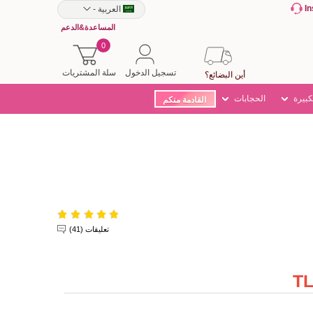
I
العربية
-
المساعدة&الدعم
0
تسجيل الدخول
سلة المشتريات
أين البضائع؟
كبيرة
الحجابات
القادمة منكم
تعليقات (41)