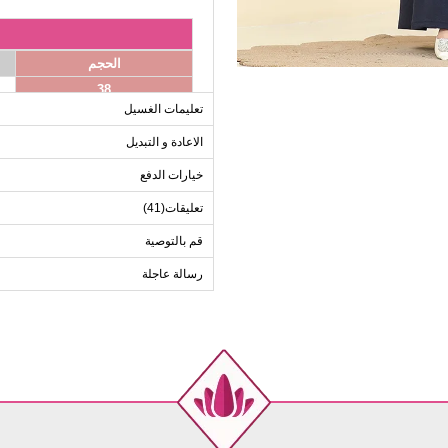
الحجم
38
تعليمات الغسيل
40
42
الاعادة و التبديل
44
خيارات الدفع
46
تعليقات(41)
48
قم بالتوصية
50
52
رسالة عاجلة