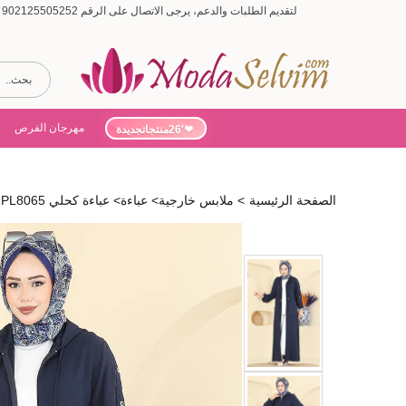
لتقديم الطلبات والدعم، يرجى الاتصال على الرقم 902125505252 (أيام الأسبوع من 9:00 إلى 19:00، أيام السبت من 9:00 إلى 15:00)
مهرجان الفرص
'26منتجاتجديدة
الصفحة الرئيسية
>
ملابس خارجية
>
عباءة
>
عباءة كحلي PL8065