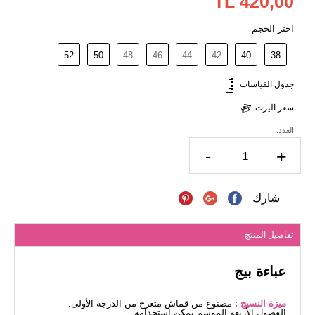
420,00 TL
اختر الحجم
52
50
48
46
44
42
40
38
جدول القياسات
سعر اليرت
العدد:
-
+
شارك
تفاصيل المنتج
عباءة بيج
ميزة النسيج :
مصنوع من قماش متعرج من الدرجة الأولى.
الفصول الأربعة الموسم يمكن استخدامه.