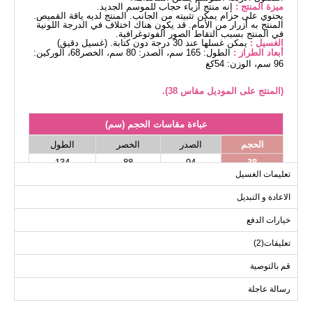
ميزة المنتج :
إنه منتج أزياء حجاب للموسم الجديد.
يحتوي على حزام يمكن تثبيته من الجانب. المنتج لديه ياقة القميص.
المنتج به أزرار من الأمام. قد يكون هناك اختلاف في الدرجة اللونية
في المنتج بسبب التقاط الصور الفوتوغرافية.
الغسيل :
يمكن غسلها عند 30 درجة دون كتابة. (غسيل دقيق)
أبعاد الطراز :
الطول: 165 سم، الصدر: 80 سم، الخصر68، الوركين:
96 سم، الوزن: 54كغ
(المنتج على الموديل مقاس 38).
عباءة مقاسات الحجم (سم)
الحجم
الصدر
الخصر
الطول
134
88
94
38
تعليمات الغسيل
134
90
98
40
الاعادة و التبديل
134
94
102
42
134
98
106
44
خيارات الدفع
134
102
110
46
تعليقات(2)
134
108
114
48
قم بالتوصية
134
114
118
50
رسالة عاجلة
134
116
122
52