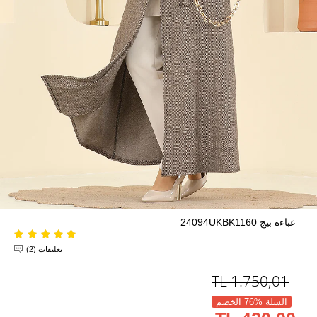
عباءة بيج 24094UKBK1160
تعليقات (2)
TL
1.750,01
السلة %76 الخصم