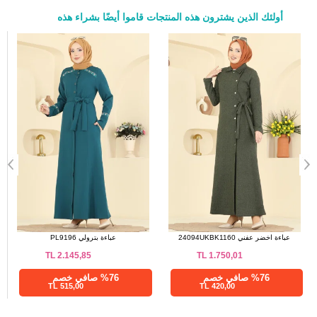
أولئك الذين يشترون هذه المنتجات قاموا أيضًا بشراء هذه
a>
الفستان كحلي غامق 4020KLB1050
عباءة اخضر عفني 24094UKBK1160
TL
1.750,01
TL
550,00
%28 صافي خصم
%76 صافي خصم
420,00 TL
396,00 TL