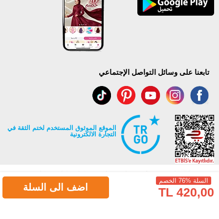
تابعنا على وسائل التواصل الإجتماعي
الموقع الموثوق المستخدم لختم الثقة في
التجارة الالكترونية
السلة %76 الخصم
اضف الى السلة
420,00 TL
جميع حقوق Modaselvim محفوظة ©2026