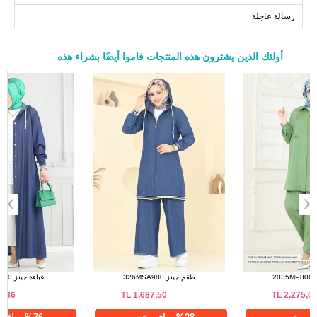
رسالة عاجلة
139
112
120
52
أولئك الذين يشترون هذه المنتجات قاموا أيضًا بشراء هذه
a>
طقم أخضر 2035MP806
طقم جينز 326MSA980
TL
1.687,50
TL
2.275,02