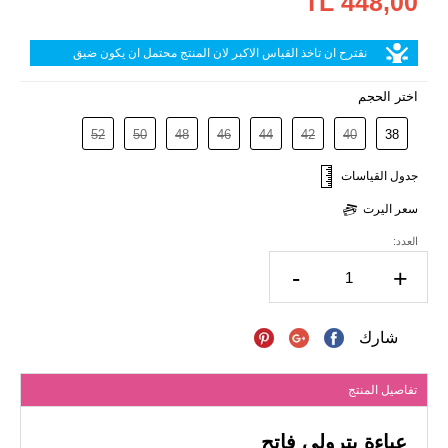
448,00 TL
نقترح ان تاخذ القياس الاكبر لان المنتج محتمل ان يكون ضيق
اختر الحجم
52
50
48
46
44
42
40
38
جدول القياسات
سعر اليرت
العدد:
-
+
شارك
تفاصيل المنتج
عباءة بترولي فاتح