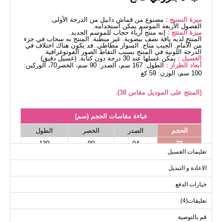
ميزة النسيج :
مصنوع من قماش دابيل من الدرجة الأولى.
الفصول الأربعة الموسم يمكن استخدامه.
ميزة المنتج :
إنه منتج أزياء حجاب للموسم الجديد.
المنتج لديه ياقة نصف بيضوية. غير مبطنة. المنتج به سحاب في جزء
من الأمام. الجيب متاح. السوار مطاطي. قد يكون هناك اختلاف في
الدرجة اللونية في المنتج بسبب التقاط الصور الفوتوغرافية.
الغسيل :
يمكن غسلها عند 30 درجة دون كتابة. (غسيل دقيق)
أبعاد الطراز :
الطول: 167 سم، الصدر: 90 سم، الخصر70، الوركين:
100 سم، الوزن: 59 كغ
(المنتج على الموديل مقاس 38).
عباءة مقاسات الحجم (سم)
الحجم
الصدر
الخصر
الطول
139
90
94
38
تعليمات الغسيل
139
94
98
40
الاعادة و التبديل
139
98
102
42
139
100
106
44
خيارات الدفع
139
102
110
46
تعليقات(4)
139
104
114
48
قم بالتوصية
139
108
118
50