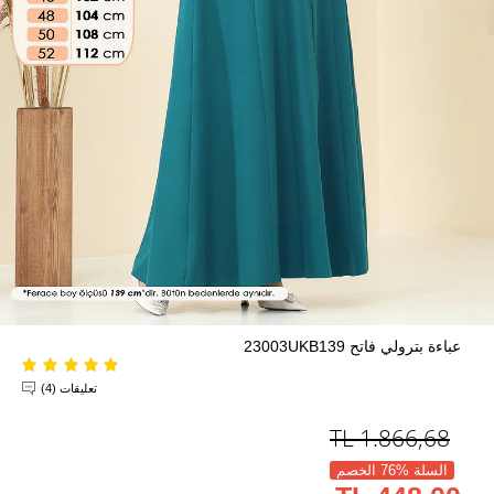
عباءة بترولي فاتح 23003UKB139
تعليقات (4)
TL
1.866,68
السلة %76 الخصم