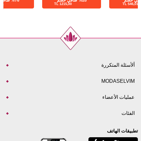
%76 صافي خصم
%28 صافي خصم
1215,00 TL
546,01 TL
ألأسئلة المتكررة
MODASELVIM
عمليات الأعضاء
الفئات
تطبيقات الهاتف