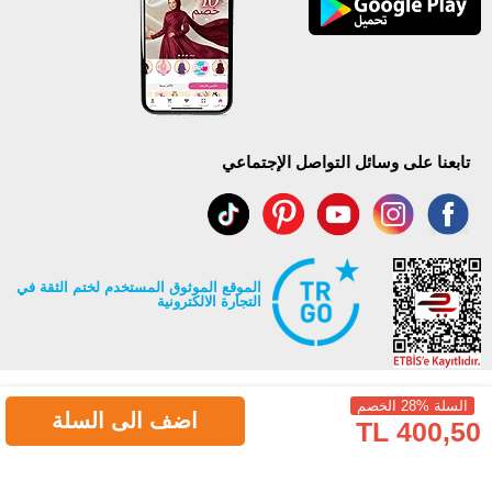
تابعنا على وسائل التواصل الإجتماعي
الموقع الموثوق المستخدم لختم الثقة في
التجارة الالكترونية
السلة %28 الخصم
اضف الى السلة
400,50 TL
جميع حقوق Modaselvim محفوظة ©2026