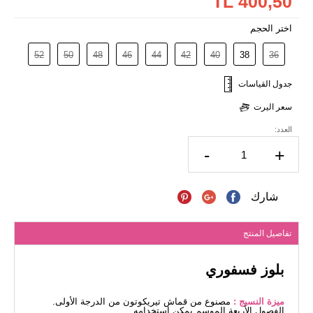
400,50 TL
اختر الحجم
52
50
48
46
44
42
40
38
36
جدول القياسات
سعر اليرت
العدد:
-
+
شارك
تفاصيل المنتج
بلوز فسفوري
ميزة النسيج :
مصنوع من قماش تيريكوتون من الدرجة الأولى.
الفصول الأربعة الموسم يمكن استخدامه.