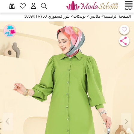
0
القائمة
الصفحة الرئيسية
>
ملابس
>
تونيكات
>
بلوز فسفوري 3039KTR750