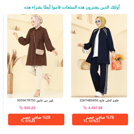
52
أولئك الذين يشترون هذه المنتجات قاموا أيضًا بشراء هذه
a>
طقم كحلي فاتح 3287HBS856
بلوز بني غامق 3055KTR750
TL
800,00
TL
4.497,96
%76 صافي خصم
%28 صافي خصم
576,01 TL
1079,51 TL