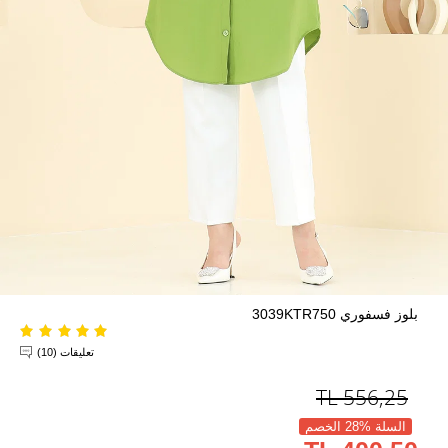
بلوز فسفوري 3039KTR750
تعليقات (10)
TL
556,25
السلة %28 الخصم