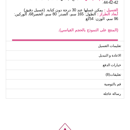
42-42-44.
الغسيل :
يمكن غسلها عند 30 درجة دون كتابة. (غسيل دقيق)
أبعاد الطراز :
الطول: 165 سم، الصدر: 80 سم، الخصر68، الوركين:
96 سم، الوزن: 54كغ
(المنتج على النموذج بالحجم القياسي).
بلوز مقاسات الحجم (سم)
تعليمات الغسيل
الحجم
الصدر
الطول
الاعادة و التبديل
80
106
Standart
خيارات الدفع
تعليقات(8)
قم بالتوصية
رسالة عاجلة