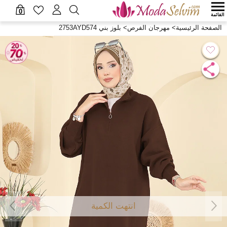
0
القائمة
الصفحة الرئيسية
>
مهرجان الفرص
>
بلوز بني 2753AYD574
انتهت الكمية