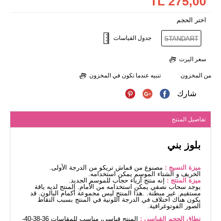
275,00 TL
اختر الحجم
جدول القياسات
STANDART
سعر اليرت
من المخزون
تنبيه عندما تكون في المخزون
شارك
تفاصيل المنتج
بلوز بني
ميزة النسيج :
مصنوع من قماش تريكو من الدرجة الأولى.
الخريف و الشتاء الموسم يمكن استخدامه.
ميزة المنتج :
إنه منتج أزياء حجاب للموسم الجديد.
يوجد سحاب نصفي يمكن استخدامه من الأمام. المنتج لديه ياقة
مستقيم. غير مبطنة. .هذا المنتج ليس مجموعة أكمام البالون. قد
يكون هناك اختلاف في الدرجة اللونية في المنتج بسبب التقاط
الصور الفوتوغرافية.
نطاق الحجم القياسي :
المنتج قياسي، مناسب للمقاسات 36-38-40-