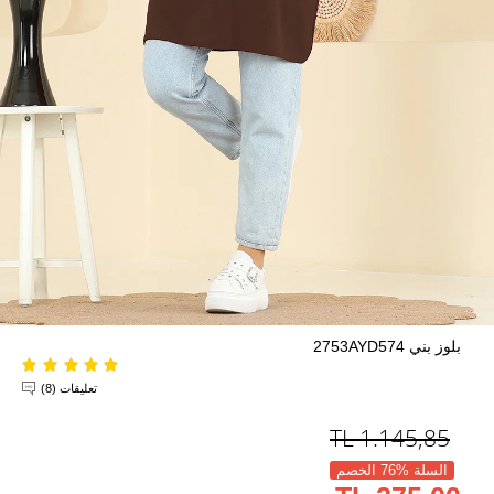
بلوز بني 2753AYD574
تعليقات (8)
TL
1.145,85
السلة %76 الخصم