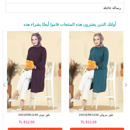
98
126
50
رسالة عاجلة
98
130
52
أولئك الذين يشترون هذه المنتجات قاموا أيضًا بشراء هذه
a>
بلوز بترولي 2001ERK1158
بلوز توتي 2001ERK1158
TL
812,50
TL
812,50