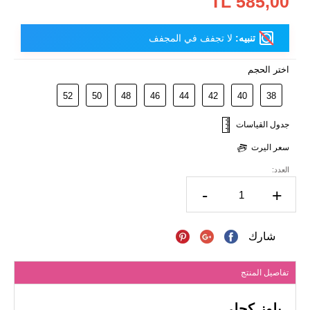
585,00 TL
تنبيه:
لا تجفف في المجفف
اختر الحجم
52
50
48
46
44
42
40
38
جدول القياسات
سعر اليرت
العدد:
-
+
شارك
تفاصيل المنتج
بلوز كحلي