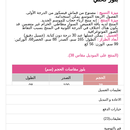
ميزة النسيج :
مصنوع من قماش فيسكوز من الدرجة الأولى.
الفصول الأربعة الموسم يمكن استخدامه.
ميزة المنتج :
إنه منتج أزياء حجاب للموسم الجديد.
المنتج لديه ياقة القميص. السوار مطاطي. الحزام غير متضمن. قد
يكون هناك اختلاف في الدرجة اللونية في المنتج بسبب التقاط
الصور الفوتوغرافية.
الغسيل :
يمكن غسلها عند 30 درجة دون كتابة. (غسيل دقيق)
أبعاد الطراز :
الطول: 165 سم، الصدر: 88 سم، الخصر68، الوركين:
99 سم، الوزن: 56 كغ
(المنتج على الموديل مقاس 38).
بلوز مقاسات الحجم (سم)
الحجم
الصدر
الطول
98
100
38
تعليمات الغسيل
98
102
40
الاعادة و التبديل
98
106
42
98
112
44
خيارات الدفع
98
114
46
تعليقات(23)
98
116
48
قم بالتوصية