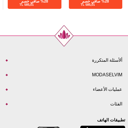
%28 صافي خصم
%28 صافي خصم
585,01 TL
585,01 TL
ألأسئلة المتكررة
MODASELVIM
عمليات الأعضاء
الفئات
تطبيقات الهاتف