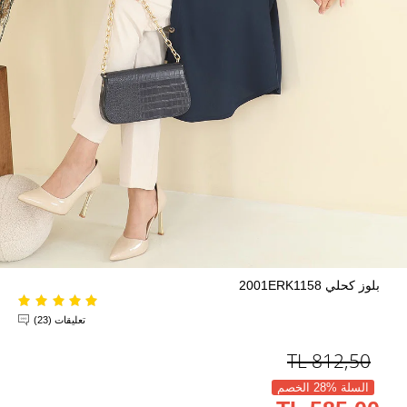
بلوز كحلي 2001ERK1158
تعليقات (23)
TL
812,50
السلة %28 الخصم