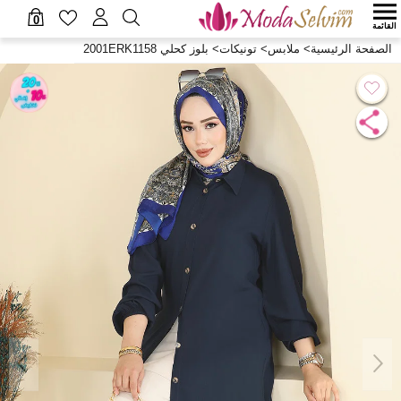
0
القائمة
الصفحة الرئيسية
>
ملابس
>
تونيكات
>
بلوز كحلي 2001ERK1158