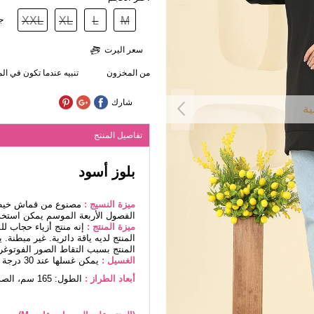
M
L
XL
XXL
ج
سعر اليرت
من المخزون
تنبيه عندما تكون في ا
شارك
ية
تفاصيل المنتج
بلوز أسود
ميزة النسيج :
مصنوع من قماش خيطين
الفصول الأربعة الموسم يمكن استخد
ميزة المنتج :
إنه منتج أزياء حجاب ل
المنتج لديه ياقة دائرية. غير مبطنة.
المنتج بسبب التقاط الصور الفوتوغرا
الغسيل :
يمكن غسلها عند 30 درجة دون كتابة. (غسيل دقيق)
أبعاد الطراز :
الطول: 165 سم، الصدر: 88 سم، الخصر68، الوركين: 99 سم، الوزن: 56 كغ