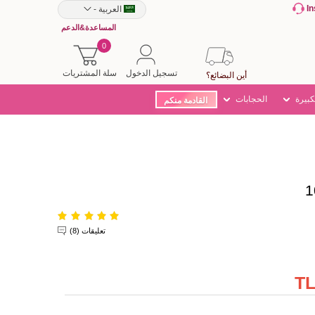
I
العربية
-
المساعدة&الدعم
0
تسجيل الدخول
سلة المشتريات
أين البضائع؟
كبيرة
الحجابات
القادمة منكم
تعليقات (8)