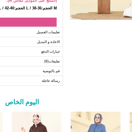
(المنتج على الموديل مقاس M).
M الحجم:36-38 / L الحجم:40-42 / XL الحجم:44-46 / XXL الحجم:48-50
الحجم
تعليمات الغسيل
M
الاعادة و التبديل
L
خيارات الدفع
XL
تعليقات(8)
XXL
قم بالتوصية
رسالة عاجلة
اليوم الخاص