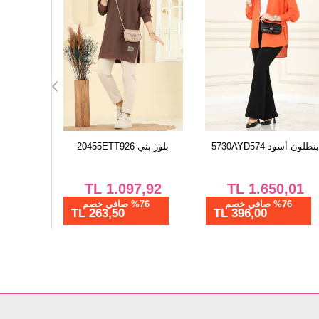
لون بيج غامق 5730AYD574
بنطلون أسود 5730AYD574
بلوز بني 5ETT926
,92
TL
1.650,01
TL
1.650,01
%76 صافي خصم
%76 صافي خصم
%76 ص
396,00 TL
396,00 TL