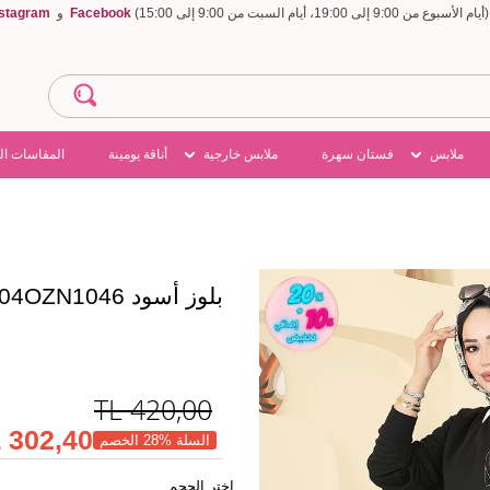
Facebook
و
nstagram
ملابس
فستان سهرة
ملابس خارجية
أناقة يومينة
المقاسات ال
بلوز أسود 104OZN1046
TL
420,00
302,40 TL
السلة %28 الخصم
اختر الحجم