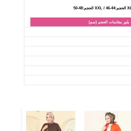
بلوز مقاسات الحجم (سم)
الصدر
الطول
81
108
81
112
81
120
81
124