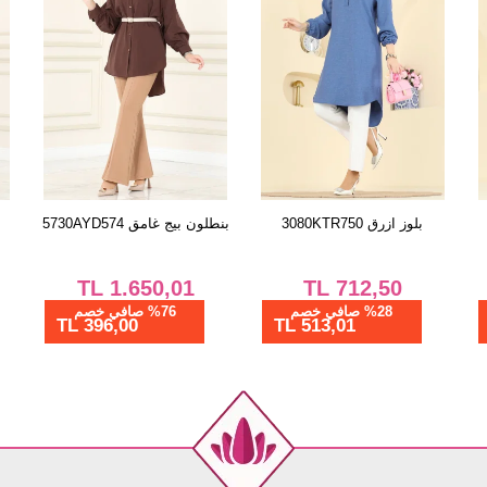
بلوز أسود 305OZN1046
بلوز ازرق 3080KTR750
بنط
TL
712,50
TL
550,00
%28 صافي خصم
%28 صافي خصم
513,01 TL
396,00 TL