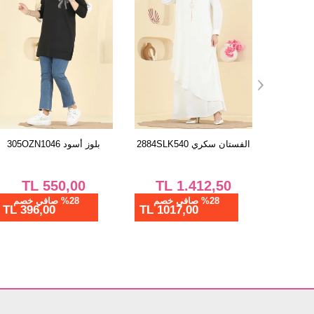
طقم أخضر 330BO429
الفستان سكري 2884SLK540
TL
1.412,50
TL
1.137,50
%28 صافي خصم
%28 صافي خصم
1017,00 TL
819,00 TL
864