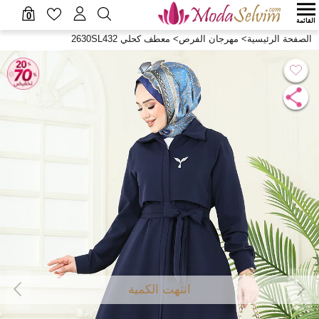
0
القائمة
الصفحة الرئيسية
>
مهرجان الفرص
>
معطف كحلي 2630SL432
انتهت الكمية