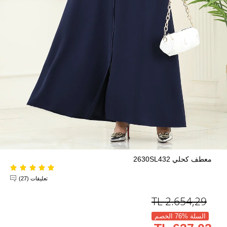
معطف كحلي 2630SL432
تعليقات (27)
TL
2.654,29
السلة %76 الخصم