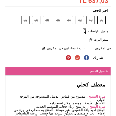
637,03 TL
اختر الحجم
52
50
48
46
44
42
40
38
جدول القياسات
سعر اليرت
من المخزون
تنبيه عندما تكون في المخزون
شارك
تفاصيل المنتج
معطف كحلي
ميزة النسيج :
مصنوع من قماش الدمبل المنسوجة من الدرجة
الأولى.
الفصول الأربعة الموسم يمكن استخدامه.
ميزة المنتج :
إنه منتج أزياء حجاب للموسم الجديد.
المنتج لديه ياقة القميص. غير مبطنة. المنتج به سحاب في جزء من
الأمام. الحزام متضمن، ،يمكن استخدامها حسب الرغبة الملحقات