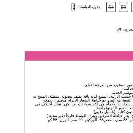
52
54
جدول القياسات
لمخزون
ر مستورد من الدرجة الأولى.
دامه.
لموسم الجديد.
ا حسب الرغبة. المنتج لديه ياقة نصف بيضوية. مبطنة. المنتج به
لقبعة مع الفرو تم خياطة الشعار الحزام متضمن، ،يمكن
. سحابات الأكمام هي إكسسوارات. قد يكون هناك اختلاف في
اط الصور الفوتوغرافية.
، يتم خياطة الطرفين ويترك الوسط فارغاً (غير مخيط).