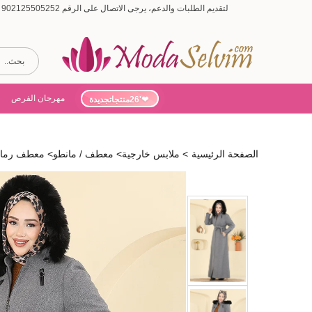
لتقديم الطلبات والدعم، يرجى الاتصال على الرقم 902125505252 (أيام الأسبوع من 9:00 إلى 19:00، أيام السبت من 9:00 إلى 15:00)
مهرجان الفرص
'26منتجاتجديدة
الصفحة الرئيسية
>
ملابس خارجية
>
معطف / مانطو
>
معطف رمادي ZT1013