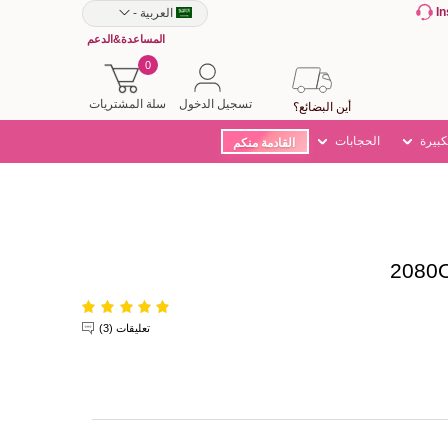
I
العربية
-
المساعدة&الدعم
0
تسجيل الدخول
سلة المشتريات
أين البضائع؟
كبيرة
الحجابات
القادمة منكم
تعليقات (3)