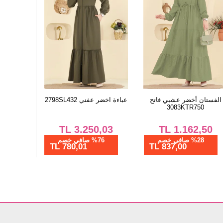
الفستان أخضر عشبي فاتح
عباءة اخضر عفني 2798SL432
3083KTR750
TL
3.250,03
TL
1.162,50
%28 صافي خصم
%76 صافي خصم
780,01 TL
837,00 TL