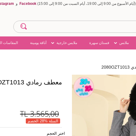
Facebook
و
nstagram
ملابس
فستان سهرة
ملابس خارجية
أناقة يومينة
المقاسات ال
2080O
معطف رمادي 2080OZT1013
TL
3.565,00
السلة %28 الخصم
اختر الحجم