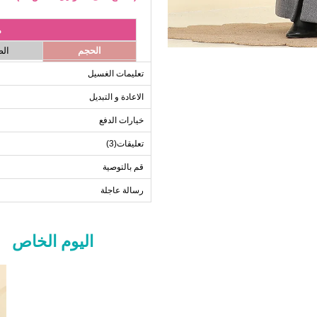
م
الحجم
ال
0
42
تعليمات الغسيل
6
44
الاعادة و التبديل
2
46
خيارات الدفع
6
48
0
50
تعليقات(3)
6
52
قم بالتوصية
2
54
رسالة عاجلة
اليوم الخاص