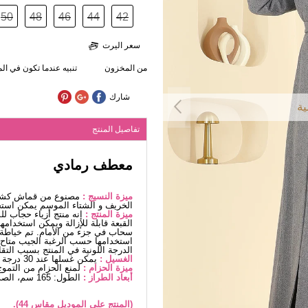
50
48
46
44
42
سعر اليرت
من المخزون
تنبيه عندما تكون في ا
شارك
ية
تفاصيل المنتج
معطف رمادي
ميزة النسيج :
مصنوع من قماش كشمي
الخريف و الشتاء الموسم يمكن استخ
ميزة المنتج :
إنه منتج أزياء حجاب ل
القبعة قابلة للإزالة ويمكن استخدامه
سحاب في جزء من الأمام. تم خياطة ا
استخدامها حسب الرغبة الجيب متاح
الدرجة اللونية في المنتج بسبب التق
الغسيل :
يمكن غسلها عند 30 درجة دون كتابة. (غسيل دقيق)
ميزة الحزام :
لمنع الحزام من التموج
أبعاد الطراز :
الطول: 165 سم، الصدر: 88 سم، الخصر68، الوركين: 99 سم، الوزن: 56 كغ
(المنتج على الموديل مقاس 44).