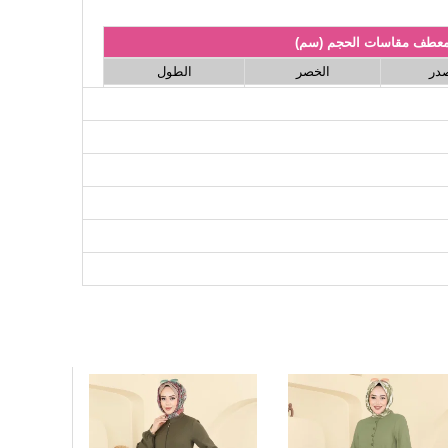
عطف مقاسات الحجم (سم)
صدر
الخصر
الطول
141
92
10
141
96
10
141
102
11
141
108
11
141
112
12
141
116
12
141
120
13