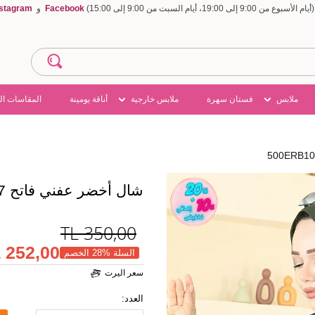
Facebook
و
nstagram
ملابس
فستان سهرة
ملابس خارجية
أناقة يومينة
المقاسات ال
شال أخضر عفني فاتح 500ERB1087
TL
350,00
252,00 TL
السلة %28 الخصم
سعر اليرت
العدد: