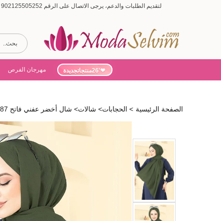
لتقديم الطلبات والدعم، يرجى الاتصال على الرقم 902125505252 (أيام الأسبوع من 9:00 إلى 19:00، أيام السبت من 9:00 إلى 15:00)
مهرجان الفرص
'26منتجاتجديدة
الصفحة الرئيسية
>
الحجابات
>
شالات
>
شال أخضر عفني فاتح 500ERB1087