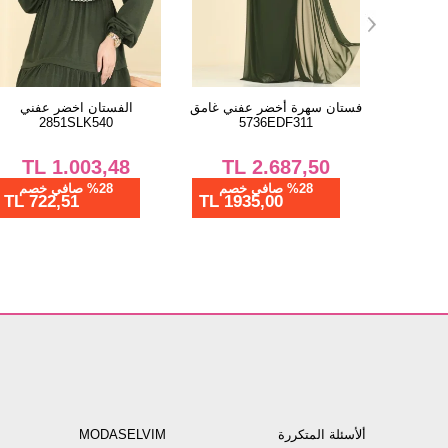
 عفني
طقم بني 3319HBS856
فستان سهرة أخضر عفني غام
5736EDF311
58
TL
2.687,50
TL
1.687,50
%28 صافي خصم
%28 صافي خصم
1935,00 TL
1215,00 TL
1422
ألأسئلة المتكررة
MODASELVIM