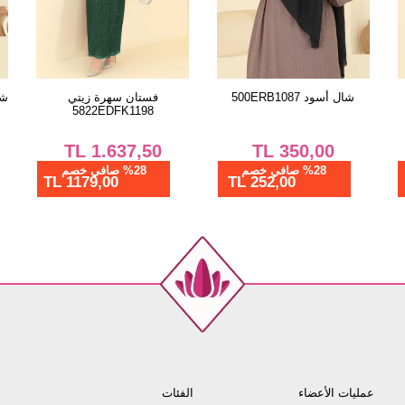
ق
الفستان اخضر عفني
شال أسود 500ERB1087
2851SLK540
TL
350,00
TL
1.003,48
%28 صافي خصم
%28 صافي خصم
252,00 TL
722,51 TL
عمليات الأعضاء
الفئات