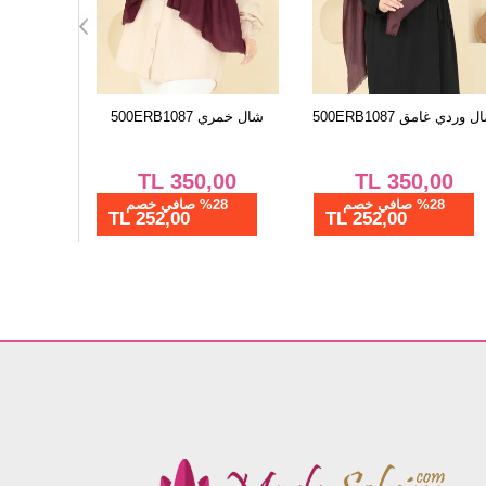
فستان سهرة زيتي
شال وردي غامق 500ERB1087
شال خمري 1087
5822EDFK1198
00
TL
350,00
TL
1.637,50
%28 صافي خصم
%28 صافي خصم
%28 ص
252,00 TL
1179,00 TL