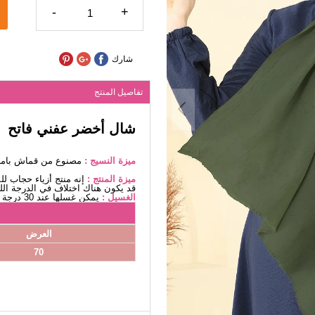
-
+
شارك
تفاصيل المنتج
شال أخضر عفني فاتح
ميزة النسيج :
مصنوع من قماش بامبو
ميزة المنتج :
إنه منتج أزياء حجاب ل
قد يكون هناك اختلاف في الدرجة اللو
الغسيل :
يمكن غسلها عند 30 درجة دون كتابة. (غسيل دقيق)
العرض
70