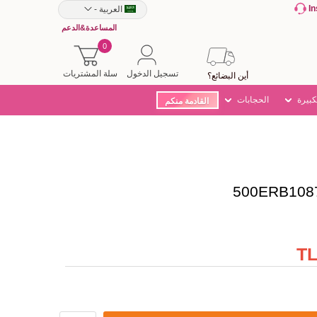
I
العربية
-
المساعدة&الدعم
0
تسجيل الدخول
سلة المشتريات
أين البضائع؟
كبيرة
الحجابات
القادمة منكم