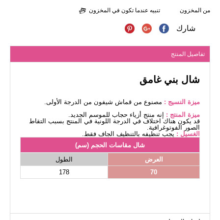
من المخزون
تنبيه عندما تكون في المخزون
شارك
تفاصيل المنتج
شال بني غامق
ميزة النسيج :
مصنوع من قماش شيفون من الدرجة الأولى.
ميزة المنتج :
إنه منتج أزياء حجاب للموسم الجديد.
قد يكون هناك اختلاف في الدرجة اللونية في المنتج بسبب التقاط
الصور الفوتوغرافية.
الغسيل :
يجب تنظيفه بالتنظيف الجاف فقط.
شال مقاسات الحجم (سم)
العرض
الطول
178
70