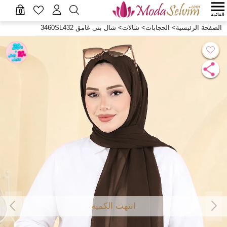
0
القائمة
الصفحة الرئيسية
>
الحجابات
>
شالات
>
شال بني غامق 3460SL432
انتهت الكمية