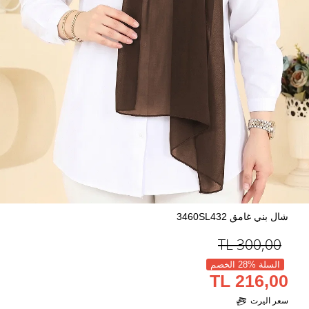
شال بني غامق 3460SL432
TL
300,00
السلة %28 الخصم
216,00 TL
سعر اليرت