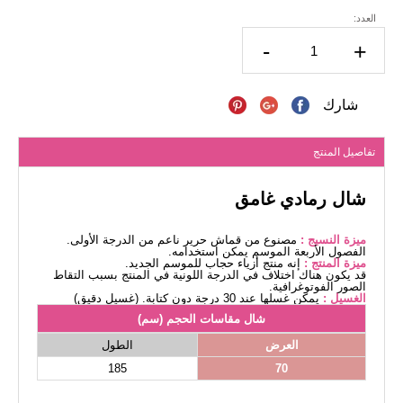
العدد:
-
+
شارك
تفاصيل المنتج
شال رمادي غامق
ميزة النسيج :
مصنوع من قماش حرير ناعم من الدرجة الأولى.
الفصول الأربعة الموسم يمكن استخدامه.
ميزة المنتج :
إنه منتج أزياء حجاب للموسم الجديد.
قد يكون هناك اختلاف في الدرجة اللونية في المنتج بسبب التقاط
الصور الفوتوغرافية.
الغسيل :
يمكن غسلها عند 30 درجة دون كتابة. (غسيل دقيق)
شال مقاسات الحجم (سم)
العرض
الطول
185
70