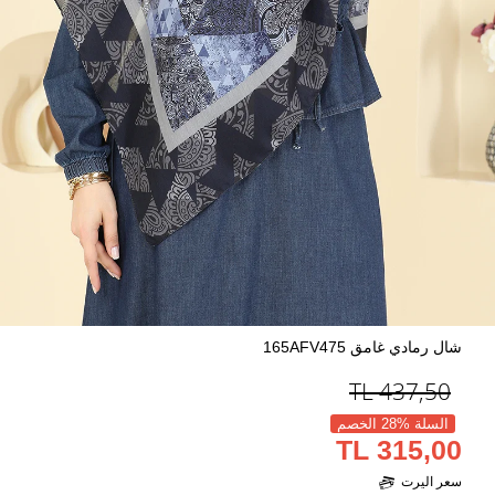
شال رمادي غامق 165AFV475
TL
437,50
السلة %28 الخصم
315,00 TL
سعر اليرت