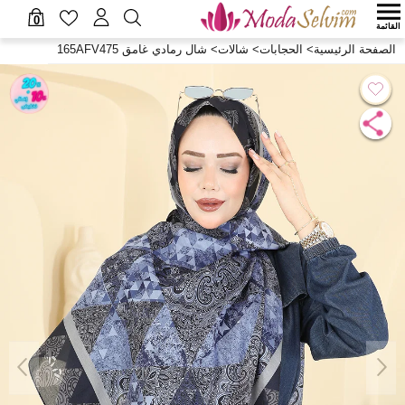
0
القائمة
الصفحة الرئيسية
>
الحجابات
>
شالات
>
شال رمادي غامق 165AFV475