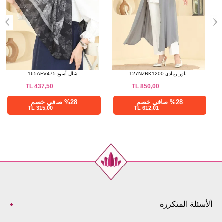
طقم أسود 2739AYD574
بلوز رمادي 127NZRK1200
TL
850,00
TL
1.150,00
%28 صافي خصم
%28 صافي خصم
612,01 TL
828,00 TL
ألأسئلة المتكررة