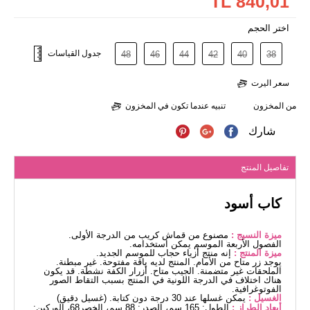
840,01 TL
اختر الحجم
جدول القياسات
48
46
44
42
40
38
سعر اليرت
من المخزون
تنبيه عندما تكون في المخزون
شارك
تفاصيل المنتج
كاب أسود
ميزة النسيج :
مصنوع من قماش كريب من الدرجة الأولى.
الفصول الأربعة الموسم يمكن استخدامه.
ميزة المنتج :
إنه منتج أزياء حجاب للموسم الجديد.
يوجد زر متاح من الأمام. المنتج لديه ياقة مفتوحة. غير مبطنة.
الملحقات غير متضمنة. الجيب متاح. أزرار الكفة نشطة. قد يكون
هناك اختلاف في الدرجة اللونية في المنتج بسبب التقاط الصور
الفوتوغرافية.
الغسيل :
يمكن غسلها عند 30 درجة دون كتابة. (غسيل دقيق)
أبعاد الطراز :
الطول: 165 سم، الصدر: 88 سم، الخصر68، الوركين: