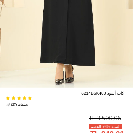
كاب أسود 6214BSK463
تعليقات (27)
TL
3.500,06
السلة %76 الخصم