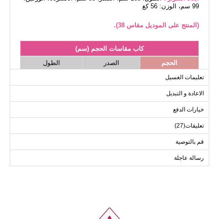
99 سم، الوزن: 56 كغ
(المنتج على الموديل مقاس 38).
كاب مقاسات الحجم (سم)
الحجم
الصدر
الطول
131
94
38
تعليمات الغسيل
131
98
40
الاعادة و التبديل
131
102
42
خيارات الدفع
131
106
44
تعليقات(27)
131
110
46
131
116
48
قم بالتوصية
رسالة عاجلة