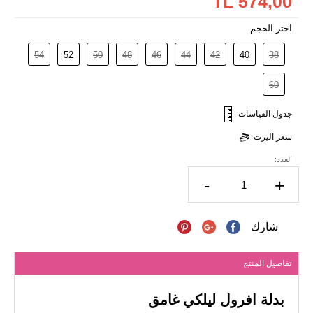
574,00 TL
اختر الحجم
54
52
50
48
46
44
42
40
38
60
جدول القياسات
سعر اليرت
العدد:
-
+
شارك
تفاصيل المنتج
بدلة افرول ليلكي غامق