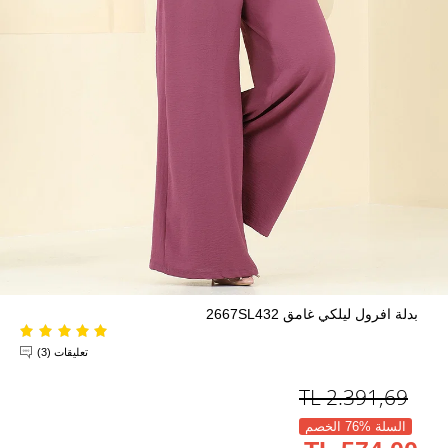
بدلة افرول ليلكي غامق 2667SL432
تعليقات (3)
TL
2.391,69
السلة %76 الخصم