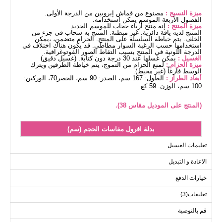
ميزة النسيج :
مصنوع من قماش إيروبين من الدرجة الأولى.
الفصول الأربعة الموسم يمكن استخدامه.
ميزة المنتج :
إنه منتج أزياء حجاب للموسم الجديد.
المنتج لديه ياقة دائرية. غير مبطنة. المنتج به سحاب في جزء من
الخلف. يتم خياطة السلسلة على المنتج. الحزام متضمن، ،يمكن
استخدامها حسب الرغبة السوار مطاطي. قد يكون هناك اختلاف في
الدرجة اللونية في المنتج بسبب التقاط الصور الفوتوغرافية.
الغسيل :
يمكن غسلها عند 30 درجة دون كتابة. (غسيل دقيق)
ميزة الحزام :
لمنع الحزام من التموج، يتم خياطة الطرفين ويترك
الوسط فارغاً (غير مخيط).
أبعاد الطراز :
الطول: 167 سم، الصدر: 90 سم، الخصر70، الوركين:
100 سم، الوزن: 59 كغ
(المنتج على الموديل مقاس 38).
بدلة افرول مقاسات الحجم (سم)
الحجم
الصدر
الطول
تعليمات الغسيل
152
96
38
الاعادة و التبديل
152
98
40
خيارات الدفع
152
102
42
تعليقات(3)
152
106
44
152
110
46
قم بالتوصية
152
114
48