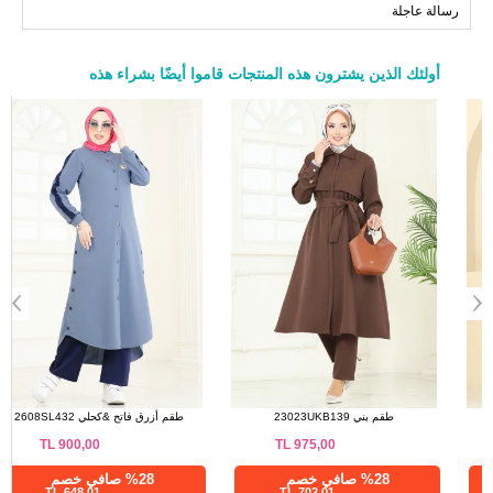
رسالة عاجلة
152
118
50
152
122
52
أولئك الذين يشترون هذه المنتجات قاموا أيضًا بشراء هذه
a>
الفستان خمري 25029UKB139
طقم بني 23023UKB139
TL
975,00
TL
2.620,85
%76 صافي خصم
%28 صافي خصم
702,01 TL
629,00 TL