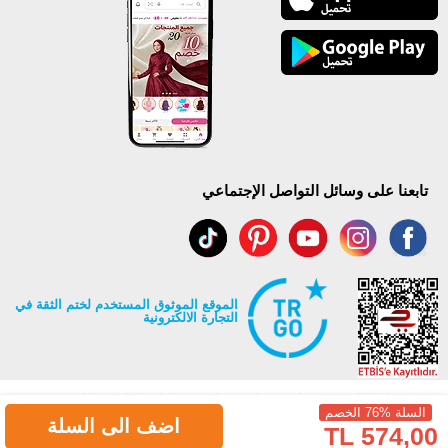
تابعنا على وسائل التواصل الإجتماعي
الموقع الموثوق المستخدم لختم الثقة في
التجارة الالكترونية
السلة %76 الخصم
اضف الى السلة
574,00 TL
جميع حقوق Modaselvim محفوظة ©2026