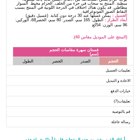
مبطنة. المنتج به سحاب في جزء من الخلف. الحزام مخيط. السوار
مطاطي. قد يكون هناك اختلاف في الدرجة اللونية في المنتج بسبب
التقاط الصور الفوتوغرافية.
الغسيل :
يمكن غسلها عند 30 درجة دون كتابة. (غسيل دقيق)
أبعاد الطراز :
الطول: 165 سم، الصدر: 80 سم، الخصر68، الوركين:
96 سم، الوزن: 54كغ
(المنتج على الموديل مقاس 40).
فستان سهرة مقاسات الحجم
(سم)
الحجم
الصدر
الخصر
الطول
138
80
100
40
تعليمات الغسيل
138
84
104
42
الاعادة و التبديل
138
86
108
44
خيارات الدفع
138
90
112
46
تعليقات(7)
138
94
116
48
139
96
118
50
قم بالتوصية
139
102
122
52
رسالة عاجلة
أولئك الذين يشترون هذه المنتجات قاموا أيضًا بشراء هذه