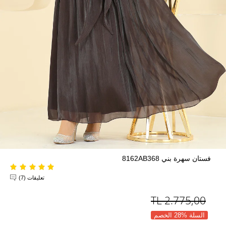
فستان سهرة بني 8162AB368
تعليقات (7)
TL
2.775,00
السلة %28 الخصم