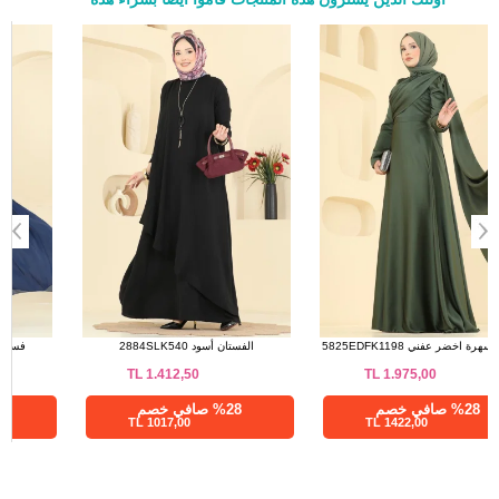
a>
فستان سهرة اخضر عفني 5825EDFK1198
الفستان أسود 2884SLK540
TL
1.412,50
TL
1.975,00
%28 صافي خصم
%28 صافي خصم
1017,00 TL
1422,00 TL