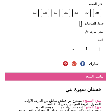
اختر الحجم
52
50
48
46
44
42
40
جدول القياسات
سعر اليرت
العدد:
-
+
شارك
تفاصيل المنتج
فستان سهرة بني
ميزة النسيج :
مصنوع من قماش ساطع من الدرجة الأولى.
الفصول الأربعة الموسم يمكن استخدامه.
ميزة المنتج :
إنه منتج أزياء حجاب للموسم الجديد.
يوجد حزام يمكن استخدامه من الأمام. المنتج لديه ياقة بيضوية.