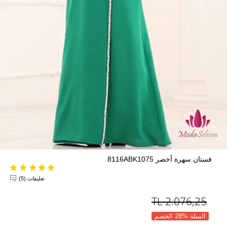
فستان سهرة أخضر 8116ABK1075
تعليقات (5)
TL
2.076,25
السلة %28 الخصم