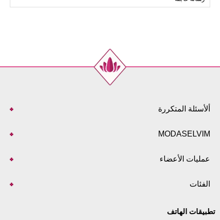
146
102
120
52
ألأسئلة المتكررة
MODASELVIM
عمليات الأعضاء
الفئات
تطبيقات الهاتف