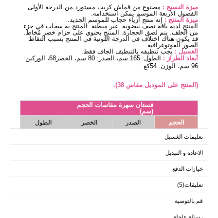
ميزة النسيج :
مصنوع من قماش كريب مستورد من الدرجة الأولى.
الفصول الأربعة الموسم يمكن استخدامه.
ميزة المنتج :
إنه منتج أزياء حجاب للموسم الجديد.
المنتج لديه ياقة نصف بيضوية. غير مبطنة. المنتج به سحاب في جزء
من الخلف. يتم لصق الحجارة. المنتج يحتوي على حزام خصر مُخاط.
قد يكون هناك اختلاف في الدرجة اللونية في المنتج بسبب التقاط
الصور الفوتوغرافية.
الغسيل :
يجب تنظيفه بالتنظيف الجاف فقط.
أبعاد الطراز :
الطول: 165 سم، الصدر: 80 سم، الخصر68، الوركين:
96 سم، الوزن: 54كغ
(المنتج على الموديل مقاس 38).
فستان سهرة مقاسات الحجم
(سم)
الحجم
الصدر
الخصر
الطول
146
72
92
38
تعليمات الغسيل
146
78
96
40
الاعادة و التبديل
146
82
100
42
خيارات الدفع
146
88
104
44
تعليقات(5)
146
92
108
46
146
96
112
48
قم بالتوصية
146
100
116
50
رسالة عاجلة