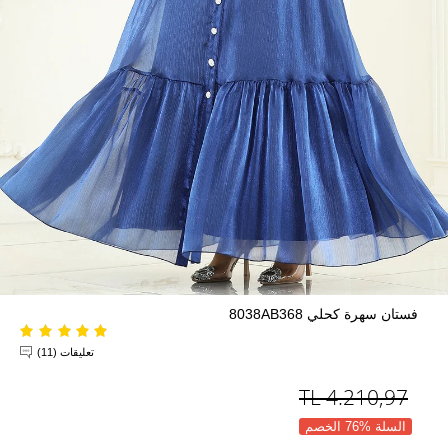
فستان سهرة كحلي 8038AB368
تعليقات (11)
TL
4.210,97
السلة %76 الخصم