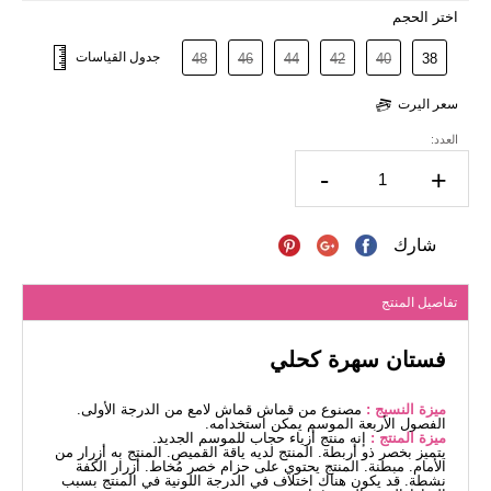
اختر الحجم
جدول القياسات
48
46
44
42
40
38
سعر اليرت
العدد:
-
+
شارك
تفاصيل المنتج
فستان سهرة كحلي
ميزة النسيج :
مصنوع من قماش قماش لامع من الدرجة الأولى.
الفصول الأربعة الموسم يمكن استخدامه.
ميزة المنتج :
إنه منتج أزياء حجاب للموسم الجديد.
يتميز بخصر ذو أربطة. المنتج لديه ياقة القميص. المنتج به أزرار من
الأمام. مبطنة. المنتج يحتوي على حزام خصر مُخاط. أزرار الكفة
نشطة. قد يكون هناك اختلاف في الدرجة اللونية في المنتج بسبب