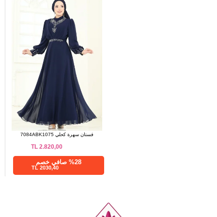
فستان سهرة كحلي 7084ABK1075
TL
2.820,00
%28 صافي خصم
2030,40 TL