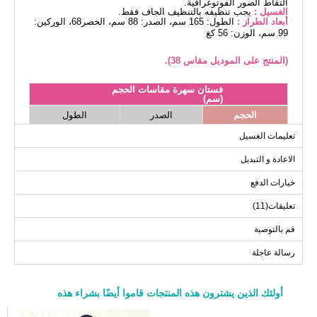
التقاط الصور الفوتوغرافية.
الغسيل :
يجب تنظيفه بالتنظيف الجاف فقط.
أبعاد الطراز :
الطول: 165 سم، الصدر: 88 سم، الخصر68، الوركين:
99 سم، الوزن: 56 كغ
(المنتج على الموديل مقاس 38).
فستان سهرة مقاسات الحجم
(سم)
الحجم
الصدر
الطول
142
96
38
تعليمات الغسيل
142
100
40
الاعادة و التبديل
142
104
42
خيارات الدفع
142
108
44
تعليقات(11)
142
112
46
142
120
48
قم بالتوصية
رسالة عاجلة
أولئك الذين يشترون هذه المنتجات قاموا أيضًا بشراء هذه
a>