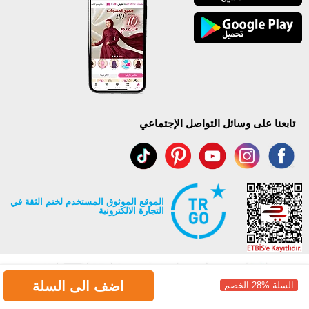
تابعنا على وسائل التواصل الإجتماعي
الموقع الموثوق المستخدم لختم الثقة في
التجارة الالكترونية
اضف الى السلة
السلة %28 الخصم
جميع حقوق Modaselvim محفوظة ©2026