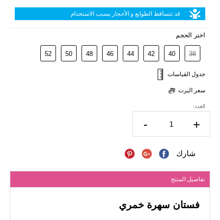
قد تتساقط الطوابع و الأحجار بسبب الاستخدام
اختر الحجم
52
50
48
46
44
42
40
38
جدول القياسات
سعر اليرت
العدد:
-
+
شارك
تفاصيل المنتج
فستان سهرة خمري