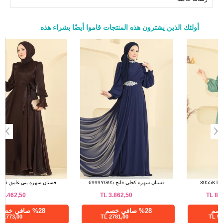
أولئك الذين يشترون هذه المنتجات قاموا أيضًا بشراء هذه
a>
بلوز أخضر باهت 3055KTR750
فستان سهرة كحلي فاتح 6999YG95
TL
3.862,50
TL
800,00
%28 صافي خصم
%28 صافي خصم
2781,00 TL
576,01 TL