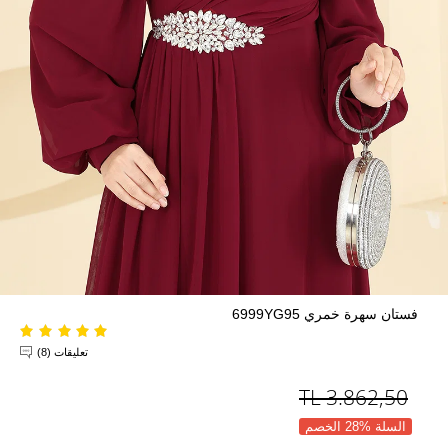
فستان سهرة خمري 6999YG95
تعليقات (8)
TL
3.862,50
السلة %28 الخصم