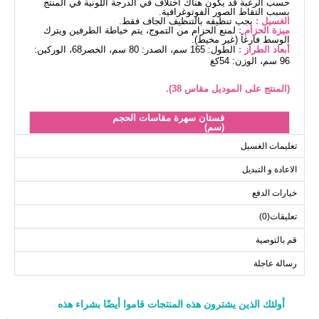
حسب الرغبة قد يكون هناك اختلاف في الدرجة اللونية في المنتج
بسبب التقاط الصور الفوتوغرافية.
الغسيل :
يجب تنظيفه بالتنظيف الجاف فقط.
ميزة الحزام :
لمنع الحزام من التموج، يتم خياطة الطرفين ويترك
الوسط فارغاً (غير مخيط).
أبعاد الطراز :
الطول: 165 سم، الصدر: 80 سم، الخصر68، الوركين:
96 سم، الوزن: 54كغ
(المنتج على الموديل مقاس 38).
فستان سهرة مقاسات الحجم
(سم)
الحجم
الصدر
الخصر
الطول
تعليمات الغسيل
135--155
78
96
38
الاعادة و التبديل
135--155
80
98
40
خيارات الدفع
135--155
84
100
42
تعليقات(0)
135--155
86
102
44
135--155
90
108
46
قم بالتوصية
135--155
92
110
48
رسالة عاجلة
أولئك الذين يشترون هذه المنتجات قاموا أيضًا بشراء هذه