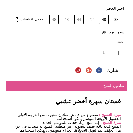
اختر الحجم
جدول القياسات
48
46
44
42
40
38
سعر اليرت
العدد:
-
+
شارك
تفاصيل المنتج
فستان سهرة أخضر عشبي
ميزة النسيج :
مصنوع من قماش ساتان محبوك من الدرجة الأولى.
الفصول الأربعة الموسم يمكن استخدامه.
ميزة المنتج :
إنه منتج أزياء حجاب للموسم الجديد.
المنتج لديه ياقة نصف بيضوية. غير مبطنة. المنتج به سحاب في جزء
من الخلف. يتم لصق الحجارة. الحزام متضمن، ،يمكن استخدامها