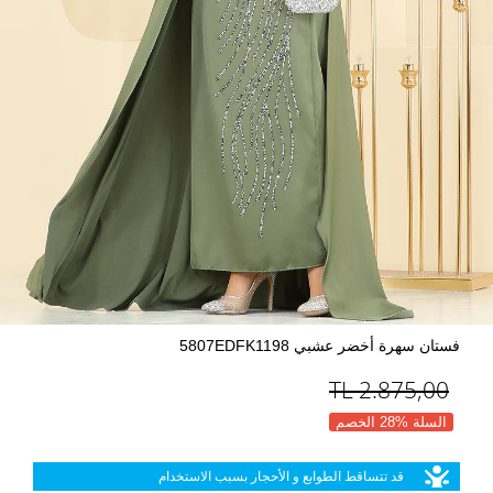
فستان سهرة أخضر عشبي 5807EDFK1198
TL
2.875,00
السلة %28 الخصم
قد تتساقط الطوابع و الأحجار بسبب الاستخدام