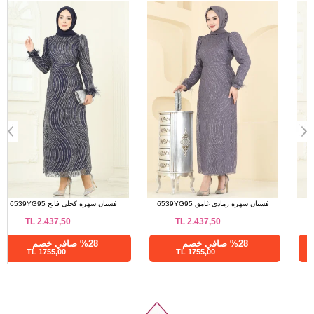
a>
فستان سهرة فضي 5680EDF311
فستان سهرة رمادي غامق 6539YG95
TL
2.437,50
TL
5.687,55
%76 صافي خصم
%28 صافي خصم
1755,00 TL
1365,01 TL