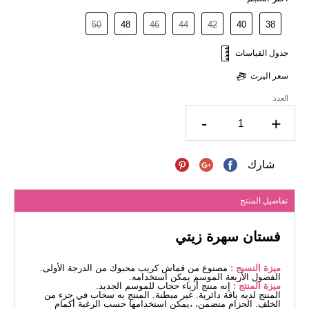
50
48
46
44
42
40
38
جدول القياسات
سعر اليرت
العدد:
-
+
شارك
تفاصيل المنتج
فستان سهرة زيتي
ميزة النسيج :
مصنوع من قماش كريب محبوك من الدرجة الأولى.
الفصول الأربعة الموسم يمكن استخدامه.
ميزة المنتج :
إنه منتج أزياء حجاب للموسم الجديد.
المنتج لديه ياقة دائرية. غير مبطنة. المنتج به سحاب في جزء من
الخلف. الحزام متضمن، ،يمكن استخدامها حسب الرغبة أكمام