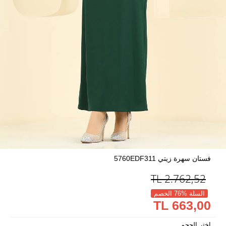
فستان سهرة زيتي 5760EDF311
TL
2.762,52
السلة %76 الخصم
663,00 TL
اختر الحجم