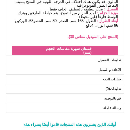
البالون. قد يكون هناك اختلاف في الدرجة اللونية في المنتج بسبب
التقاط الصور الفوتوغرافية.
الغسيل :
يجب تنظيفه بالتنظيف الجاف فقط.
ميزة الحزام :
لمنع الحزام من التموج، يتم خياطة الطرفين ويترك
الوسط فارغاً (غير مخيط).
أبعاد الطراز :
الطول: 165 سم، الصدر: 80 سم، الخصر68، الوركين:
96 سم، الوزن: 54كغ
(المنتج على الموديل مقاس 38).
فستان سهرة مقاسات الحجم
(سم)
الحجم
الصدر
الطول
تعليمات الغسيل
131
94
38
الاعادة و التبديل
131
98
40
خيارات الدفع
131
102
42
تعليقات(0)
131
106
44
131
110
46
قم بالتوصية
131
114
48
رسالة عاجلة
أولئك الذين يشترون هذه المنتجات قاموا أيضًا بشراء هذه