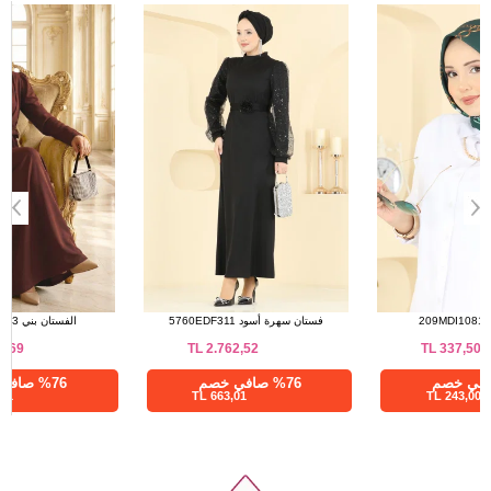
a>
إشارب زيتي 209MDI1081
فستان سهرة أسود 5760EDF311
TL
2.762,52
TL
337,50
%28 صافي خصم
%76 صافي خصم
663,01 TL
243,00 TL