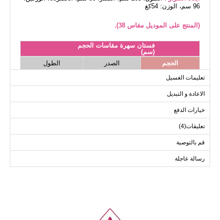
96 سم، الوزن: 54كغ
(المنتج على الموديل مقاس 38).
فستان سهرة مقاسات الحجم
(سم)
الحجم
الصدر
الطول
146
94
38
تعليمات الغسيل
146
98
40
الاعادة و التبديل
146
102
42
خيارات الدفع
146
106
44
تعليقات(4)
146
110
46
146
116
48
قم بالتوصية
رسالة عاجلة