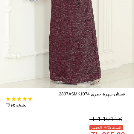
فستان سهرة خمري 2807ASMK1074
تعليقات (4)
TL
1.104,18
السلة %76 الخصم