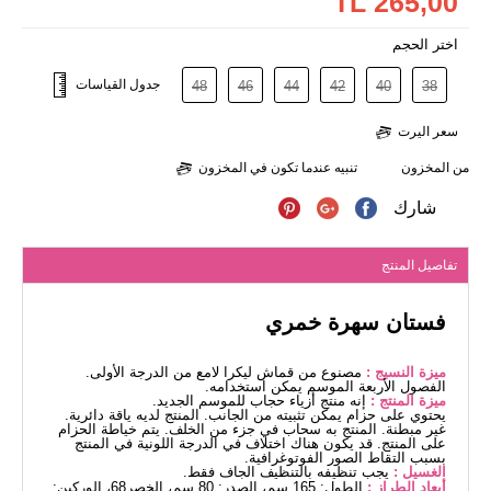
265,00 TL
اختر الحجم
جدول القياسات
48
46
44
42
40
38
سعر اليرت
من المخزون
تنبيه عندما تكون في المخزون
شارك
تفاصيل المنتج
فستان سهرة خمري
ميزة النسيج :
مصنوع من قماش ليكرا لامع من الدرجة الأولى.
الفصول الأربعة الموسم يمكن استخدامه.
ميزة المنتج :
إنه منتج أزياء حجاب للموسم الجديد.
يحتوي على حزام يمكن تثبيته من الجانب. المنتج لديه ياقة دائرية.
غير مبطنة. المنتج به سحاب في جزء من الخلف. يتم خياطة الحزام
على المنتج. قد يكون هناك اختلاف في الدرجة اللونية في المنتج
بسبب التقاط الصور الفوتوغرافية.
الغسيل :
يجب تنظيفه بالتنظيف الجاف فقط.
أبعاد الطراز :
الطول: 165 سم، الصدر: 80 سم، الخصر68، الوركين: