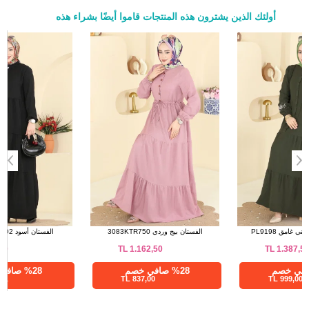
أولئك الذين يشترون هذه المنتجات قاموا أيضًا بشراء هذه
a>
الفستان أخضر عفني غامق PL9198
الفستان بيج وردي 3083KTR750
TL
1.162,50
TL
1.387,50
%28 صافي خصم
%28 صافي خصم
837,00 TL
999,00 TL