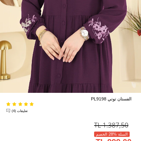
الفستان توتي PL9198
تعليقات (4)
TL
1.387,50
السلة %28 الخصم