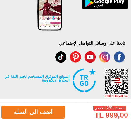
تابعنا على وسائل التواصل الإجتماعي
الموقع الموثوق المستخدم لختم الثقة في
التجارة الالكترونية
السلة %28 الخصم
اضف الى السلة
999,00 TL
جميع حقوق Modaselvim محفوظة ©2026