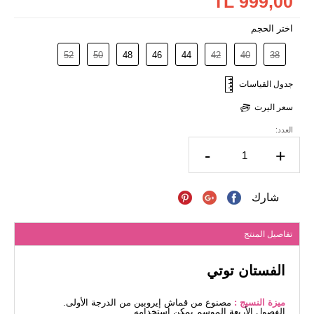
999,00 TL
اختر الحجم
52
50
48
46
44
42
40
38
جدول القياسات
سعر اليرت
العدد:
-
+
شارك
تفاصيل المنتج
الفستان توتي
ميزة النسيج :
مصنوع من قماش إيروبين من الدرجة الأولى.
الفصول الأربعة الموسم يمكن استخدامه.