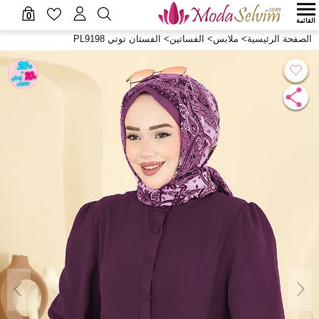
0
القائمة
الصفحة الرئيسية
>
ملابس
>
الفساتين
>
الفستان توتي PL9198