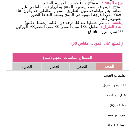
ميزة المنتج :
إنه منتج أزياء حجاب للموسم الجديد.
المنتج لديه ياقة نصف بيضوية. المنتج به أزرار نصف أمامي. غير
مبطنة. يتم خياطة تفاصيل التطريز. السوار مطاطي. قد يكون هناك
اختلاف في الدرجة اللونية في المنتج بسبب التقاط الصور
الفوتوغرافية.
الغسيل :
يمكن غسلها عند 30 درجة دون كتابة. (غسيل دقيق)
أبعاد الطراز :
الطول: 165 سم، الصدر: 88 سم، الخصر68، الوركين:
99 سم، الوزن: 56 كغ
(المنتج على الموديل مقاس 38).
الفستان مقاسات الحجم (سم)
الحجم
الصدر
الخصر
الطول
137
94
98
38
تعليمات الغسيل
137
96
100
40
الاعادة و التبديل
137
102
106
42
خيارات الدفع
137
106
110
44
تعليقات(4)
137
108
114
46
137
114
118
48
قم بالتوصية
137
116
120
50
رسالة عاجلة
137
118
122
52