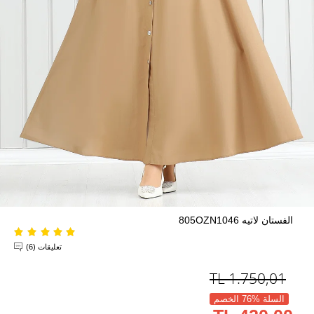
الفستان لاتيه 805OZN1046
تعليقات (6)
TL
1.750,01
السلة %76 الخصم