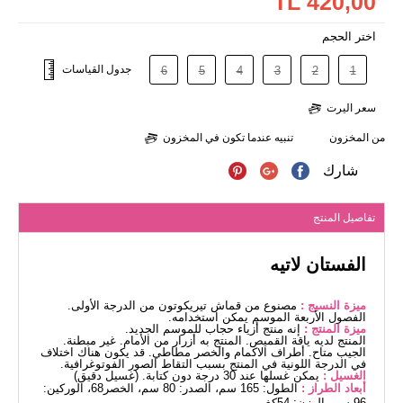
420,00 TL
اختر الحجم
جدول القياسات
6
5
4
3
2
1
سعر اليرت
من المخزون
تنبيه عندما تكون في المخزون
شارك
تفاصيل المنتج
الفستان لاتيه
ميزة النسيج :
مصنوع من قماش تيريكوتون من الدرجة الأولى.
الفصول الأربعة الموسم يمكن استخدامه.
ميزة المنتج :
إنه منتج أزياء حجاب للموسم الجديد.
المنتج لديه ياقة القميص. المنتج به أزرار من الأمام. غير مبطنة.
الجيب متاح. أطراف الاكمام والخصر مطاطي. قد يكون هناك اختلاف
في الدرجة اللونية في المنتج بسبب التقاط الصور الفوتوغرافية.
الغسيل :
يمكن غسلها عند 30 درجة دون كتابة. (غسيل دقيق)
أبعاد الطراز :
الطول: 165 سم، الصدر: 80 سم، الخصر68، الوركين:
96 سم، الوزن: 54كغ