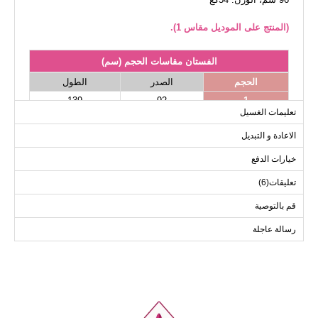
(المنتج على الموديل مقاس 1).
الفستان مقاسات الحجم (سم)
الحجم
الصدر
الطول
139
92
1
تعليمات الغسيل
139
96
2
الاعادة و التبديل
139
100
3
139
104
4
خيارات الدفع
139
108
5
تعليقات(6)
139
112
6
قم بالتوصية
رسالة عاجلة