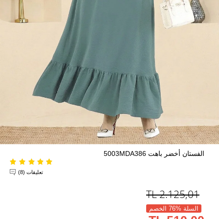
الفستان أخضر باهت 5003MDA386
تعليقات (8)
TL
2.125,01
السلة %76 الخصم