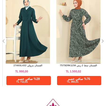
فستان سهرة كحلي 6219BSK463
الفستان نمط 2 زيتي 7575ERK1158
TL
1.500,02
TL
2.487,00
%28 صافي خصم
%76 صافي خصم
360,01 TL
1790,64 TL