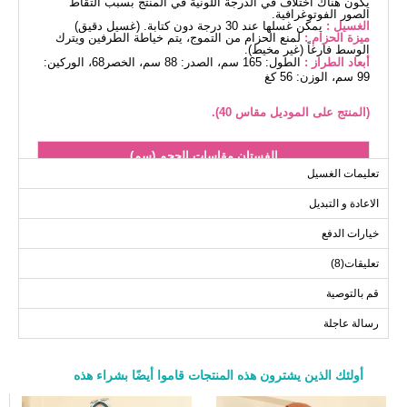
يكون هناك اختلاف في الدرجة اللونية في المنتج بسبب التقاط
الصور الفوتوغرافية.
الغسيل :
يمكن غسلها عند 30 درجة دون كتابة. (غسيل دقيق)
ميزة الحزام :
لمنع الحزام من التموج، يتم خياطة الطرفين ويترك
الوسط فارغاً (غير مخيط).
أبعاد الطراز :
الطول: 165 سم، الصدر: 88 سم، الخصر68، الوركين:
99 سم، الوزن: 56 كغ
(المنتج على الموديل مقاس 40).
الفستان مقاسات الحجم (سم)
تعليمات الغسيل
الحجم
الصدر
الطول
الاعادة و التبديل
136
96
38
136
98
40
خيارات الدفع
136
104
42
تعليقات(8)
136
110
44
قم بالتوصية
136
114
46
رسالة عاجلة
136
118
48
136
122
50
136
128
52
أولئك الذين يشترون هذه المنتجات قاموا أيضًا بشراء هذه
a>