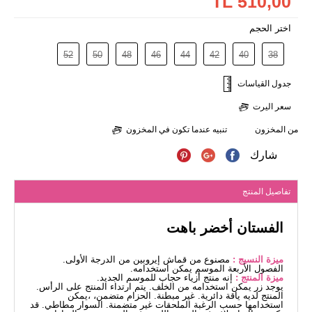
510,00 TL
اختر الحجم
52
50
48
46
44
42
40
38
جدول القياسات
سعر اليرت
من المخزون
تنبيه عندما تكون في المخزون
شارك
تفاصيل المنتج
الفستان أخضر باهت
ميزة النسيج :
مصنوع من قماش إيروبين من الدرجة الأولى.
الفصول الأربعة الموسم يمكن استخدامه.
ميزة المنتج :
إنه منتج أزياء حجاب للموسم الجديد.
يوجد زر يمكن استخدامه من الخلف. يتم ارتداء المنتج على الرأس.
المنتج لديه ياقة دائرية. غير مبطنة. الحزام متضمن، ،يمكن
استخدامها حسب الرغبة الملحقات غير متضمنة. السوار مطاطي. قد