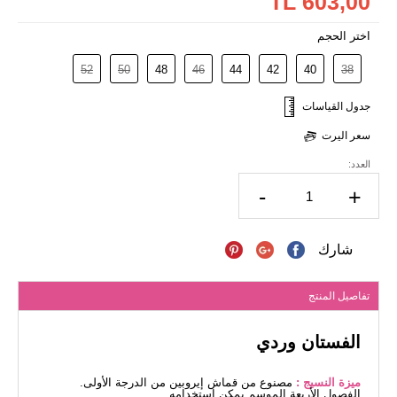
603,00 TL
اختر الحجم
52
50
48
46
44
42
40
38
جدول القياسات
سعر اليرت
العدد:
-
+
شارك
تفاصيل المنتج
الفستان وردي
ميزة النسيج :
مصنوع من قماش إيروبين من الدرجة الأولى.
الفصول الأربعة الموسم يمكن استخدامه.