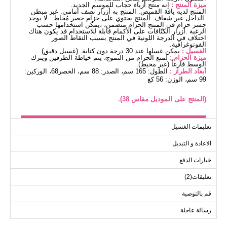
ميزة المنتج :
إنه منتج أزياء حجاب للموسم الجديد.
المنتج لديه ياقة القميص. المنتج به أزرار نصف أمامي. غير مبطن
.الداخل غير شفاف. المنتج يحتوي على حزام خصر مُخاط. .لا يوجد
جسر حزام في المنتج الحزام متضمن، ،يمكن استخدامها حسب
الرغبة .أزرار الكتّافات على الأكمام قابلة للاستخدام قد يكون هناك
اختلاف في الدرجة اللونية في المنتج بسبب التقاط الصور
الفوتوغرافية.
الغسيل :
يمكن غسلها عند 30 درجة دون كتابة. (غسيل دقيق)
ميزة الحزام :
لمنع الحزام من التموج، يتم خياطة الطرفين ويترك
الوسط فارغاً (غير مخيط).
أبعاد الطراز :
الطول: 165 سم، الصدر: 88 سم، الخصر68، الوركين:
99 سم، الوزن: 56 كغ
(المنتج على الموديل مقاس 38).
الفستان مقاسات الحجم (سم)
تعليمات الغسيل
الحجم
الصدر
الخصر
الطول
الاعادة و التبديل
137
88
96
38
خيارات الدفع
137
90
98
40
تعليقات(2)
137
94
102
42
137
98
106
44
قم بالتوصية
137
102
110
46
رسالة عاجلة
137
106
114
48