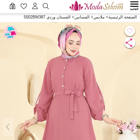
0
القائمة
الصفحة الرئيسية
>
ملابس
>
الفساتين
>
الفستان وردي 5002BM387