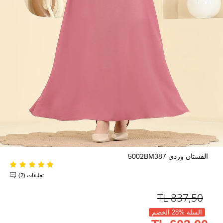
الفستان وردي 5002BM387
تعليقات (2)
TL
837,50
السلة %28 الخصم