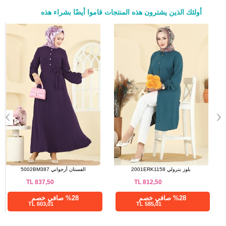
137
110
118
50
أولئك الذين يشترون هذه المنتجات قاموا أيضًا بشراء هذه
137
112
120
52
a>
بلوز اخضر عفني 304OZN1046
بلوز بترولي 2001ERK1158
TL
812,50
TL
612,50
%28 صافي خصم
%28 صافي خصم
585,01 TL
441,00 TL