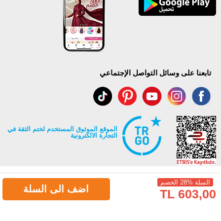
تابعنا على وسائل التواصل الإجتماعي
الموقع الموثوق المستخدم لختم الثقة في
التجارة الالكترونية
السلة %28 الخصم
اضف الى السلة
603,00 TL
جميع حقوق Modaselvim محفوظة ©2026