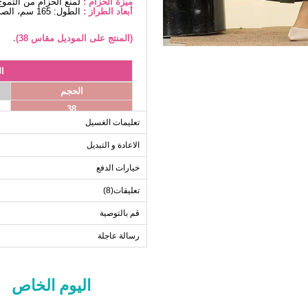
ميزة الحزام :
لمنع الحزام من التموج
أبعاد الطراز :
الطول: 165 سم، الصدر: 88 سم، الخصر68، الوركين: 99 سم، الوزن: 56 كغ
(المنتج على الموديل مقاس 38).
ا
الحجم
38
تعليمات الغسيل
40
42
الاعادة و التبديل
44
خيارات الدفع
46
تعليقات(8)
48
قم بالتوصية
50
52
رسالة عاجلة
اليوم الخاص