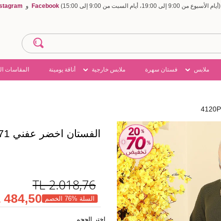
Facebook
و
nstagram
ملابس
فستان سهرة
ملابس خارجية
أناقة يومينة
المقاسات ال
الفستان اخضر عفني 4120PM271
TL
2.018,76
484,50 TL
السلة %76 الخصم
اختر الحجم