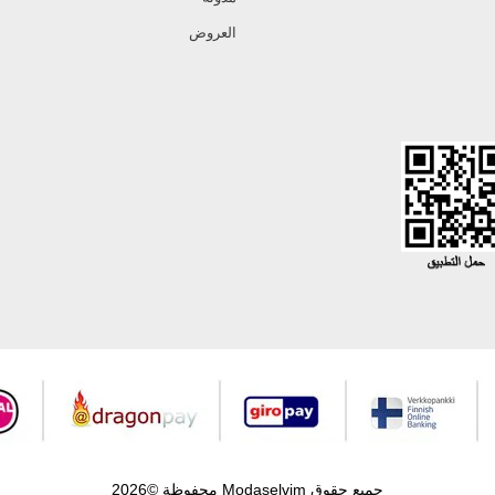
العروض
جميع حقوق Modaselvim محفوظة ©2026