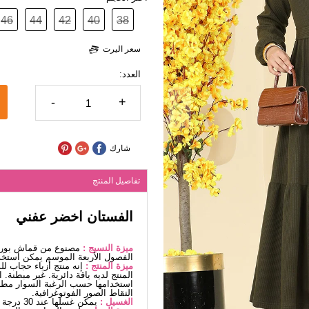
46
44
42
40
38
سعر اليرت
العدد:
-
+
شارك
تفاصيل المنتج
الفستان اخضر عفني
ميزة النسيج :
مصنوع من قماش بورغو
الفصول الأربعة الموسم يمكن استخد
ميزة المنتج :
إنه منتج أزياء حجاب ل
المنتج لديه ياقة دائرية. غير مبطنة
استخدامها حسب الرغبة السوار مطاط
التقاط الصور الفوتوغرافية.
الغسيل :
يمكن غسلها عند 30 درجة دون كتابة. (غسيل دقيق)