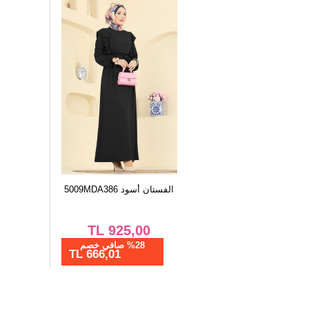
الفستان أسود 5009MDA386
TL
925,00
%28 صافي خصم
666,01 TL