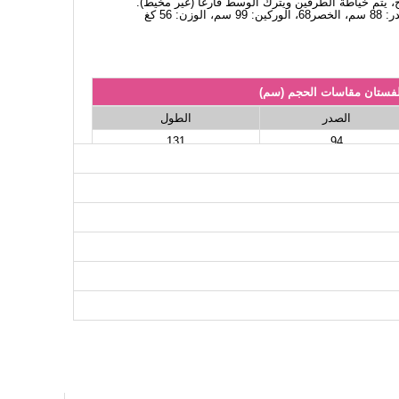
، يتم خياطة الطرفين ويترك الوسط فارغاً (غير مخيط).
لفستان مقاسات الحجم (سم)
الصدر
الطول
131
94
131
96
131
100
131
104
131
108
131
110
131
116
131
118