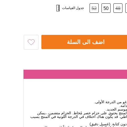
48
50
52
جدول القياسات
اضف الى السلة
 من الدرجة الأولى.
امه.
لموسم الجديد.
. المنتج يحتوي على حزام خصر مُخاط. الحزام متضمن، ،يمكن
ي. قد يكون هناك اختلاف في الدرجة اللونية في المنتج بسبب