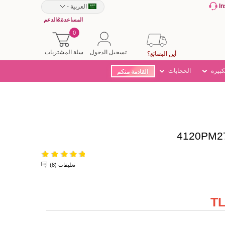
I
العربية
-
المساعدة&الدعم
0
تسجيل الدخول
سلة المشتريات
أين البضائع؟
كبيرة
الحجابات
القادمة منكم
تعليقات (8)