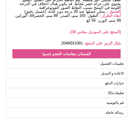
يحتوي على حزام خصر مُخاط. قد يكون هناك اختلاف في الدرجة
اللونية في المنتج بسبب التقاط الصور الفوتوغرافية.
الغسيل :
يمكن غسلها عند 30 درجة دون كتابة. (غسيل دقيق)
أبعاد الطراز :
الطول: 165 سم، الصدر: 88 سم، الخصر68، الوركين:
99 سم، الوزن: 56 كغ
(المنتج على الموديل مقاس 38).
شال الرمز على المنتج:
204MDI1081
الفستان مقاسات الحجم (سم)
الحجم
الصدر
الطول
تعليمات الغسيل
131
90
38
الاعادة و التبديل
131
92
40
خيارات الدفع
131
94
42
تعليقات(6)
131
100
44
قم بالتوصية
رسالة عاجلة