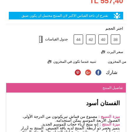
557,40 TL
نقترح ان تاخذ القياس الاكبر لان المنتج محتمل ان يكون ضيق
اختر الحجم
جدول القياسات
44
42
40
38
سعر اليرت
من المخزون
تنبيه عندما تكون في المخزون
شارك
تفاصيل المنتج
الفستان أسود
ميزة النسيج :
مصنوع من قماش تيريكوتون من الدرجة الأولى.
الفصول الأربعة الموسم يمكن استخدامه.
ميزة المنتج :
إنه منتج أزياء حجاب للموسم الجديد.
يتميز بخصر ذو أربطة. المنتج لديه ياقة القميص. المنتج به أزرار
نصف أمامي. غير مبطنة. يتم خياطة الحزام على المنتج. المنتج