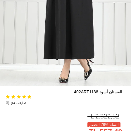
الفستان أسود 402ART1138
تعليقات (6)
TL
2.322,52
السلة %76 الخصم