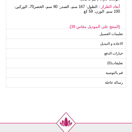
أبعاد الطراز :
الطول: 167 سم، الصدر: 90 سم، الخصر70، الوركين:
100 سم، الوزن: 59 كغ
(المنتج على الموديل مقاس 38).
تعليمات الغسيل
الاعادة و التبديل
الفستان مقاسات الحجم (سم)
الحجم
الصدر
الطول
خيارات الدفع
136
100
38
تعليقات(0)
136
104
40
قم بالتوصية
136
108
42
رسالة عاجلة
136
112
44
136
116
46
136
122
48