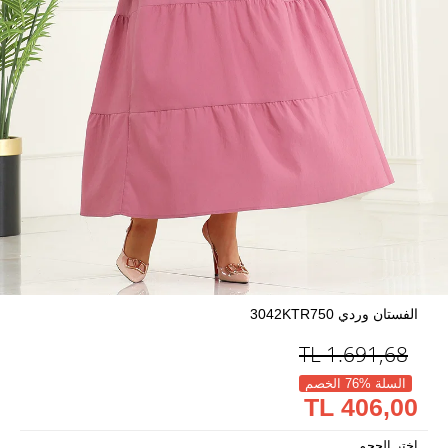
الفستان وردي 3042KTR750
TL
1.691,68
السلة %76 الخصم
406,00 TL
اختر الحجم