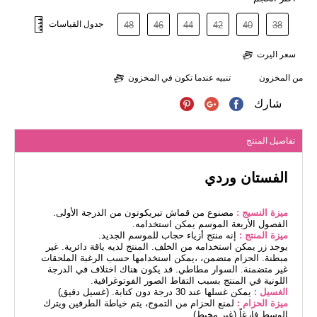
جدول القياسات
48
46
44
42
40
38
سعر اليرت
من المخزون
تنبيه عندما تكون في المخزون
شارك
تفاصيل المنتج
الفستان وردي
ميزة النسيج :
مصنوع من قماش تيريكوتون من الدرجة الأولى.
الفصول الأربعة الموسم يمكن استخدامه.
ميزة المنتج :
إنه منتج أزياء حجاب للموسم الجديد.
يوجد زر يمكن استخدامه من الخلف. المنتج لديه ياقة دائرية. غير
مبطنة. الحزام متضمن، ،يمكن استخدامها حسب الرغبة الملحقات
غير متضمنة. السوار مطاطي. قد يكون هناك اختلاف في الدرجة
اللونية في المنتج بسبب التقاط الصور الفوتوغرافية.
الغسيل :
يمكن غسلها عند 30 درجة دون كتابة. (غسيل دقيق)
ميزة الحزام :
لمنع الحزام من التموج، يتم خياطة الطرفين ويترك
الوسط فارغاً (غير مخيط).