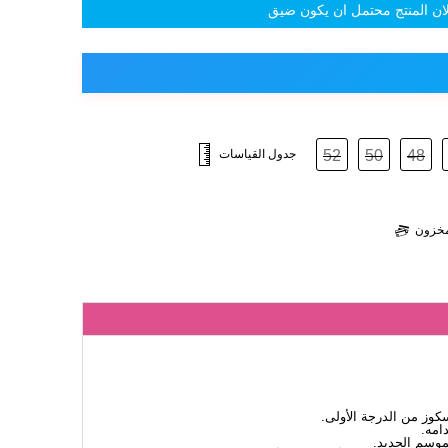
 لان المنتج محتمل ان يكون ضيق
48
50
52
جدول القياسات
لمخزون
ز من الدرجة الأولى.
امه.
لموسم الجديد.