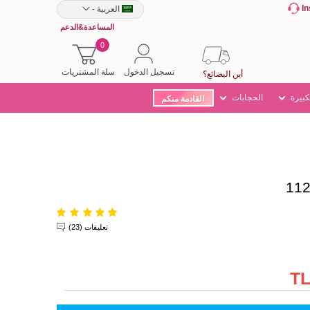
I
العربية
-
المساعدة&الدعم
0
تسجيل الدخول
سلة المشتريات
أين البضائع؟
كبيرة
الحجابات
القادمة منكم
تعليقات (23)