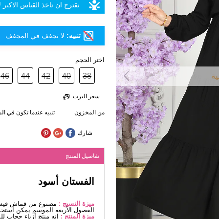
نقترح ان تاخذ القياس الاكبر
تنبيه:
لا تجفف في المجفف
اختر الحجم
ية
46
44
42
40
38
سعر اليرت
من المخزون
تنبيه عندما تكون في ا
شارك
تفاصيل المنتج
الفستان أسود
ميزة النسيج :
مصنوع من قماش فيسكو
الفصول الأربعة الموسم يمكن استخد
ميزة المنتج :
إنه منتج أزياء حجاب ل