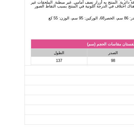
قة دائرية. المنتج به أزرار نصف أمامي. غير مبطنة. الملحقات غير
اك اختلاف في الدرجة اللونية في المنتج بسبب التقاط الصور
لفستان مقاسات الحجم (سم)
الصدر
الطول
137
98
137
102
137
104
137
110
137
114
137
116
137
118
137
122