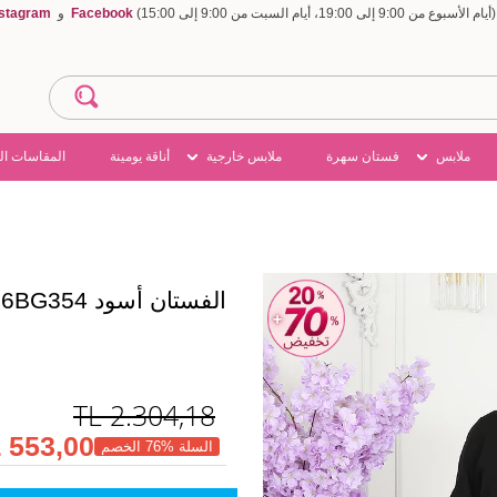
Facebook
و
nstagram
ملابس
فستان سهرة
ملابس خارجية
أناقة يومينة
المقاسات ال
الفستان أسود 1126BG354
TL
2.304,18
553,00 TL
السلة %76 الخصم