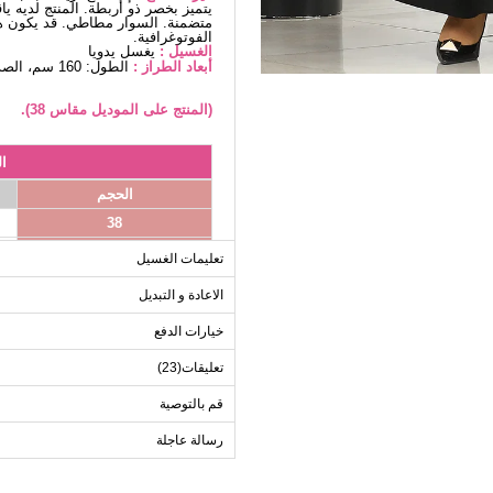
يتميز بخصر ذو أربطة. المنتج لديه يا
متضمنة. السوار مطاطي. قد يكون هن
الفوتوغرافية.
الغسيل :
يغسل يدويا
أبعاد الطراز :
الطول: 160 سم، الصدر: 86 سم، الخصر68، الوركين: 95 سم، الوزن: 55 كغ
(المنتج على الموديل مقاس 38).
ا
الحجم
38
40
تعليمات الغسيل
42
الاعادة و التبديل
44
خيارات الدفع
46
48
تعليقات(23)
50
قم بالتوصية
52
رسالة عاجلة