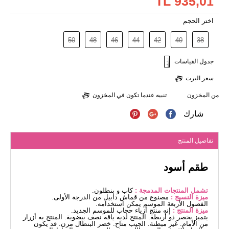
935,01 TL
اختر الحجم
50
48
46
44
42
40
38
جدول القياسات
سعر اليرت
من المخزون
تنبيه عندما تكون في المخزون
شارك
تفاصيل المنتج
طقم أسود
تشمل المنتجات المدمجة :
كاب و بنطلون.
ميزة النسيج :
مصنوع من قماش دابيل من الدرجة الأولى.
الفصول الأربعة الموسم يمكن استخدامه.
ميزة المنتج :
إنه منتج أزياء حجاب للموسم الجديد.
يتميز بخصر ذو أربطة. المنتج لديه ياقة نصف بيضوية. المنتج به أزرار
من الأمام. غير مبطنة. الجيب متاح. خصر البنطال مرن. قد يكون