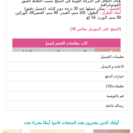
هناك اختلاف في الدرجة اللونية في المنتج بسبب التقاط الصور
الفوتوغرافية.
الغسيل :
يمكن غسلها عند 30 درجة دون كتابة. (غسيل دقيق)
أبعاد الطراز :
الطول: 165 سم، الصدر: 88 سم، الخصر68، الوركين:
99 سم، الوزن: 56 كغ
(المنتج على الموديل مقاس 38).
كاب مقاسات الحجم (سم)
الحجم
الصدر
الخصر
الطول
تعليمات الغسيل
116
92
100
38
الاعادة و التبديل
116
96
104
40
116
100
108
42
خيارات الدفع
116
104
112
44
تعليقات(16)
116
108
116
46
قم بالتوصية
116
112
120
48
رسالة عاجلة
116
116
124
50
أولئك الذين يشترون هذه المنتجات قاموا أيضًا بشراء هذه
بنطلون مقاسات الحجم (سم)
a>