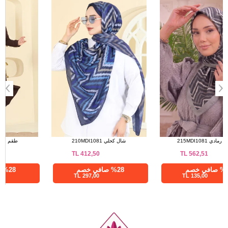
الحجم
الطول
101
38
101
40
101
42
101
44
101
46
101
48
101
50
إشارب رمادي 215MDI1081
شال كحلي 210MDI1081
TL
412,50
TL
562,51
%76 صافي خصم
%28 صافي خصم
297,00 TL
135,00 TL