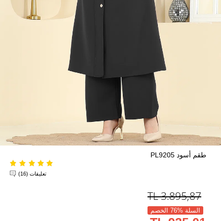
طقم أسود PL9205
تعليقات (16)
TL
3.895,87
السلة %76 الخصم