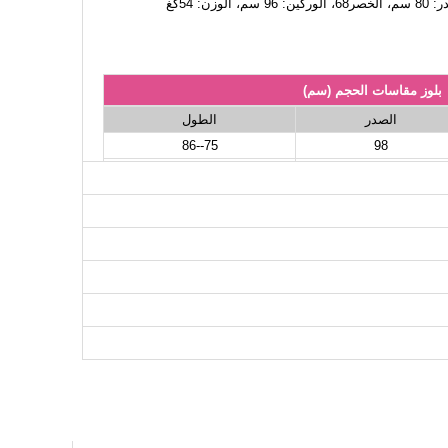
بلوز مقاسات الحجم (سم)
الصدر
الطول
75--86
98
75--86
102
75--86
106
75--86
110
75--86
114
75--86
116
75--86
120
75--86
124
نطلون مقاسات الحجم (سم)
الطول