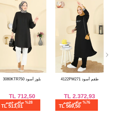
طقم رمادي غامق
طقم أسود 4122PM271
1914SBL832
TL
2.372,93
TL
562,50
%28 صافي خصم
%76 صافي خصم
569,50 TL
405,00 TL
405