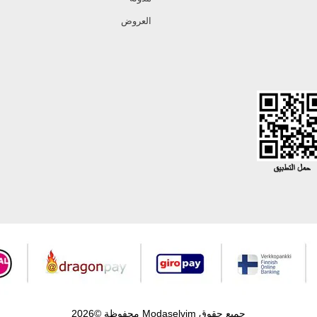
العروض
جميع حقوق Modaselvim محفوظة ©2026