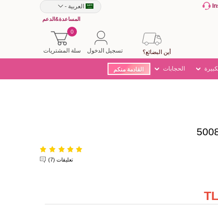
I
العربية
-
المساعدة&الدعم
0
تسجيل الدخول
سلة المشتريات
أين البضائع؟
كبيرة
الحجابات
القادمة منكم
تعليقات (7)