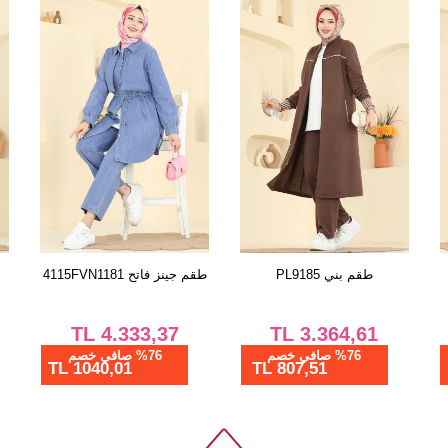
38
40
42
44
46
48
50
52
بلوز أسود 3080KTR750
طقم بني PL9185
طقم
TL
3.364,61
TL
712,50
%28 صافي خصم
%76 صافي خصم
807,51 TL
513,01 TL