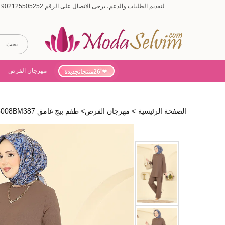
لتقديم الطلبات والدعم، يرجى الاتصال على الرقم 902125505252 (أيام الأسبوع من 9:00 إلى 19:00، أيام السبت من 9:00 إلى 15:00)
مهرجان الفرص
'26منتجاتجديدة
الصفحة الرئيسية
>
مهرجان الفرص
>
طقم بيج غامق 5008BM387