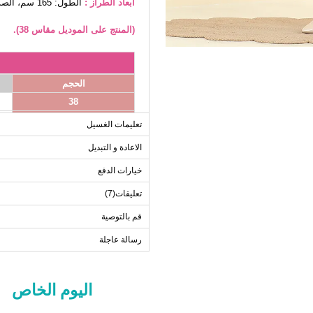
أبعاد الطراز :
الطول: 165 سم، الصدر: 80 سم، الخصر68، الوركين: 96 سم، الوزن: 54كغ
(المنتج على الموديل مقاس 38).
الحجم
38
40
تعليمات الغسيل
42
الاعادة و التبديل
44
خيارات الدفع
46
48
تعليقات(7)
50
قم بالتوصية
52
رسالة عاجلة
ب
اليوم الخاص
الحجم