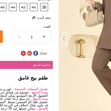
46
44
42
40
38
سعر اليرت
العدد:
-
+
شارك
تفاصيل المنتج
طقم بيج غامق
تشمل المنتجات المدمجة :
بلوز و بن
ميزة النسيج :
مصنوع من قماش إيروب
الفصول الأربعة الموسم يمكن استخد
ميزة المنتج :
إنه منتج أزياء حجاب ل
تفصيل طيّة كمّ القميص مخيط. المنتج
قد يكون هناك اختلاف في الدرجة اللو
الغسيل :
يمكن غسلها عند 30 درجة دون كتابة. (غسيل دقيق)