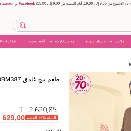
Facebook
و
nstagram
ملابس
فستان سهرة
ملابس خارجية
أناقة يومينة
المقاسات ال
طقم بيج غامق 5008BM387
TL
2.620,85
629,00 TL
السلة %76 الخصم
اختر الحجم