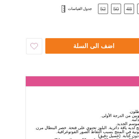
48
50
52
جدول القياسات
اضف الى السلة
طلون.
ين من الدرجة الأولى.
امه.
لموسم الجديد.
 لديه ياقة دائرية. البلوز تحتوي على فتحة. خصر البنطال مرن.
نية في المنتج بسبب التقاط الصور الفوتوغرافية.