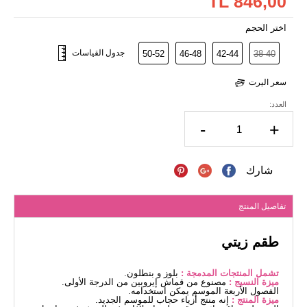
846,00 TL
اختر الحجم
جدول القياسات
50-52
46-48
42-44
38-40
سعر اليرت
العدد:
-
+
شارك
تفاصيل المنتج
طقم زيتي
تشمل المنتجات المدمجة :
بلوز و بنطلون.
ميزة النسيج :
مصنوع من قماش إيروبين من الدرجة الأولى.
الفصول الأربعة الموسم يمكن استخدامه.
ميزة المنتج :
إنه منتج أزياء حجاب للموسم الجديد.