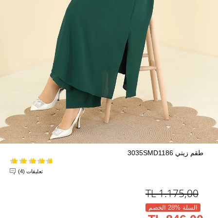
طقم زيتي 3035SMD1186
تعليقات (4)
TL
1.175,00
السلة %28 الخصم