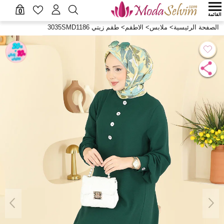
0
القائمة
الصفحة الرئيسية
>
ملابس
>
الاطقم
>
طقم زيتي 3035SMD1186