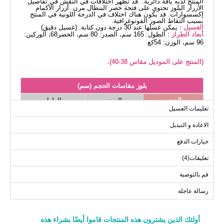
المنتج لديه ياقة دائرية. .قد تظهر اختلافات في النقش في تفاصيل
الأزرار البلوز تحتوي على فتحة خصر البنطال مرن. أزرار الأكمام
إكسسوارات. قد يكون هناك اختلاف في الدرجة اللونية في المنتج
بسبب التقاط الصور الفوتوغرافية.
الغسيل :
يمكن غسلها عند 30 درجة دون كتابة. (غسيل دقيق)
أبعاد الطراز :
الطول: 165 سم، الصدر: 80 سم، الخصر68، الوركين:
96 سم، الوزن: 54كغ
(المنتج على الموديل مقاس 38-40).
بلوز مقاسات الحجم (سم)
الحجم
الصدر
الطول
تعليمات الغسيل
116
100
38-40
الاعادة و التبديل
116
108
42-44
116
116
46-48
خيارات الدفع
116
124
50-52
تعليقات(4)
قم بالتوصية
بنطلون مقاسات الحجم (سم)
رسالة عاجلة
الحجم
الطول
94
38-40
أولئك الذين يشترون هذه المنتجات قاموا أيضًا بشراء هذه