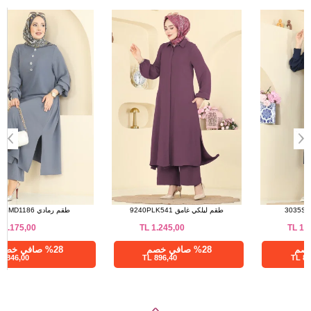
94
42-44
a>
94
46-48
94
50-52
طقم كحلي 3035SMD1186
طقم ليلكي غامق 9240PLK541
TL
1.245,00
TL
1.175,00
%28 صافي خصم
%28 صافي خصم
896,40 TL
846,00 TL