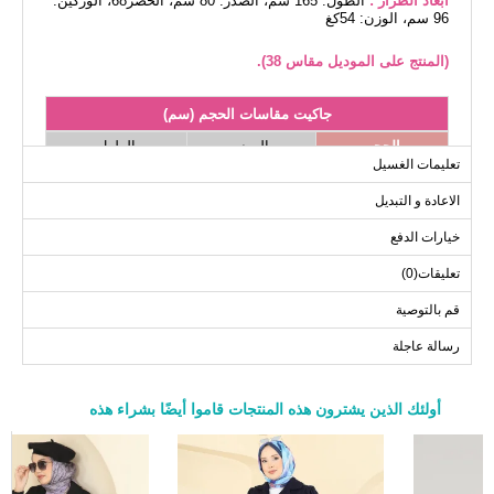
أبعاد الطراز :
الطول: 165 سم، الصدر: 80 سم، الخصر68، الوركين:
96 سم، الوزن: 54كغ
(المنتج على الموديل مقاس 38).
جاكيت مقاسات الحجم (سم)
الحجم
الصدر
الطول
تعليمات الغسيل
54
98
38
الاعادة و التبديل
54
100
40
54
104
42
خيارات الدفع
54
108
44
تعليقات(0)
54
112
46
قم بالتوصية
54
116
48
رسالة عاجلة
الفستان مقاسات الحجم (سم)
أولئك الذين يشترون هذه المنتجات قاموا أيضًا بشراء هذه
الحجم
الصدر
الطول
a>
130
96
38
130
100
40