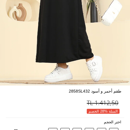
طقم أحمر و أسود 2858SL432
TL
1.412,50
السلة %28 الخصم
اختر الحجم