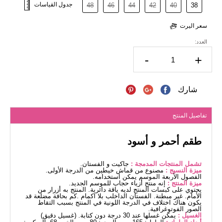
جدول القياسات
48
46
44
42
40
38
سعر اليرت
العدد:
-
+
شارك
تفاصيل المنتج
طقم أحمر و أسود
تشمل المنتجات المدمجة :
جاكيت و الفستان.
ميزة النسيج :
مصنوع من قماش خيطين من الدرجة الأولى.
الفصول الأربعة الموسم يمكن استخدامه.
ميزة المنتج :
إنه منتج أزياء حجاب للموسم الجديد.
يحتوي على كبسات المنتج لديه ياقة دائرية. المنتج به أزرار من
الأمام. غير مبطنة. الفستان الداخلب بلا اكمام .كم بحافة مضلعة قد
يكون هناك اختلاف في الدرجة اللونية في المنتج بسبب التقاط
الصور الفوتوغرافية.
الغسيل :
يمكن غسلها عند 30 درجة دون كتابة. (غسيل دقيق)