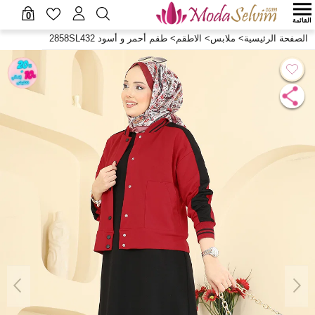
0
القائمة
الصفحة الرئيسية
>
ملابس
>
الاطقم
>
طقم أحمر و أسود 2858SL432