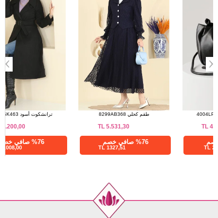
130
104
42
130
108
44
130
112
46
130
114
48
الحقيبة أسود 4004LPRK1206
طقم كحلي 8299AB368
TL
5.531,30
TL
412,50
%28 صافي خصم
%76 صافي خصم
1327,51 TL
297,00 TL