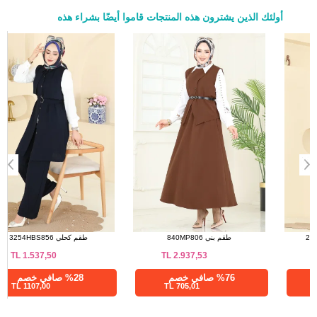
أولئك الذين يشترون هذه المنتجات قاموا أيضًا بشراء هذه
التنانير مقاسات الحجم (سم)
a>
الحجم
الطول
95
38
95
40
95
42
95
44
95
46
95
48
طقم توتي فاتح 2839SLK540
طقم بني 840MP806
TL
2.937,53
TL
944,45
%28 صافي خصم
%76 صافي خصم
705,01 TL
680,01 TL