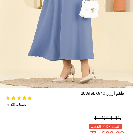
طقم أزرق 2839SLK540
تعليقات (3)
TL
944,45
السلة %28 الخصم