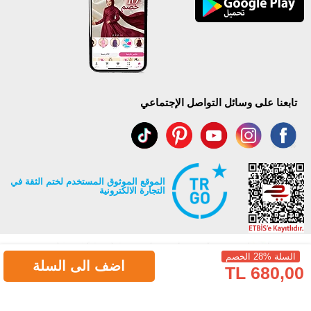
تابعنا على وسائل التواصل الإجتماعي
الموقع الموثوق المستخدم لختم الثقة في
التجارة الالكترونية
السلة %28 الخصم
اضف الى السلة
680,00 TL
جميع حقوق Modaselvim محفوظة ©2026