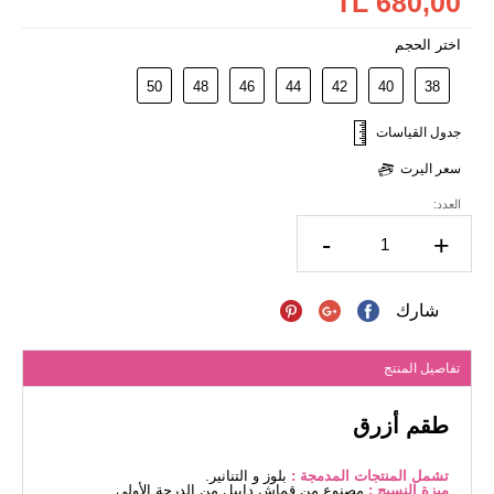
680,00 TL
اختر الحجم
50
48
46
44
42
40
38
جدول القياسات
سعر اليرت
العدد:
-
+
شارك
تفاصيل المنتج
طقم أزرق
تشمل المنتجات المدمجة :
بلوز و التنانير.
ميزة النسيج :
مصنوع من قماش دابيل من الدرجة الأولى.