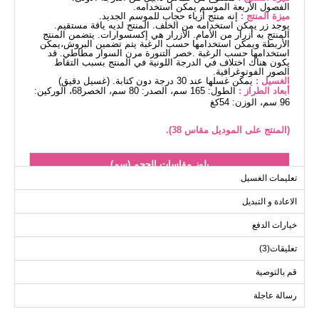
الفصول الأربعة الموسم يمكن استخدامه.
ميزة المنتج :
إنه منتج أزياء حجاب للموسم الجديد.
يوجد زر يمكن استخدامه من الخلف. المنتج لديه ياقة مستقيم.
المنتج به أزرار من الأمام. الأزرار هي إكسسوارات. يتضمن المنتج
الأربطة ويمكن استخدامها حسب الرغبة يتم تضمين البروش،يمكن
استخدامها حسب الرغبة .خصر التنورة مرن السوار مطاطي. قد
يكون هناك اختلاف في الدرجة اللونية في المنتج بسبب التقاط
الصور الفوتوغرافية.
الغسيل :
يمكن غسلها عند 30 درجة دون كتابة. (غسيل دقيق)
أبعاد الطراز :
الطول: 165 سم، الصدر: 80 سم، الخصر68، الوركين:
96 سم، الوزن: 54كغ
(المنتج على الموديل مقاس 38).
بلوز مقاسات الحجم (سم)
تعليمات الغسيل
الحجم
الصدر
الطول
الاعادة و التبديل
60
102
38
60
106
40
خيارات الدفع
60
110
42
تعليقات(3)
60
114
44
قم بالتوصية
60
118
46
رسالة عاجلة
60
122
48