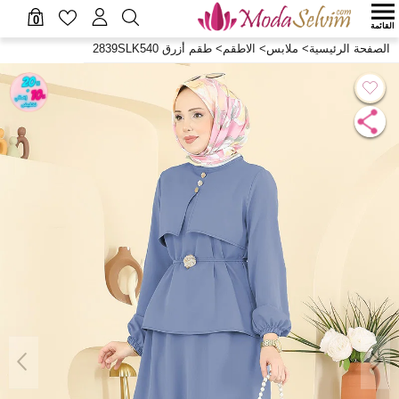
0
القائمة
الصفحة الرئيسية
>
ملابس
>
الاطقم
>
طقم أزرق 2839SLK540