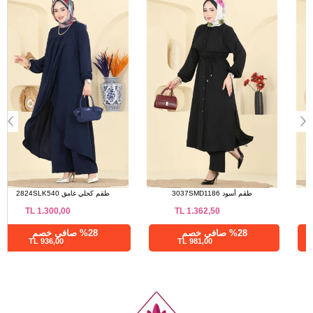
الحجم
الطول
102
38
102
40
102
42
102
44
102
46
102
48
102
50
102
52
الفستان أسود 2661MSZ1172
طقم أسود 3037SMD1186
TL
1.362,50
TL
1.137,50
%28 صافي خصم
%28 صافي خصم
981,00 TL
819,00 TL