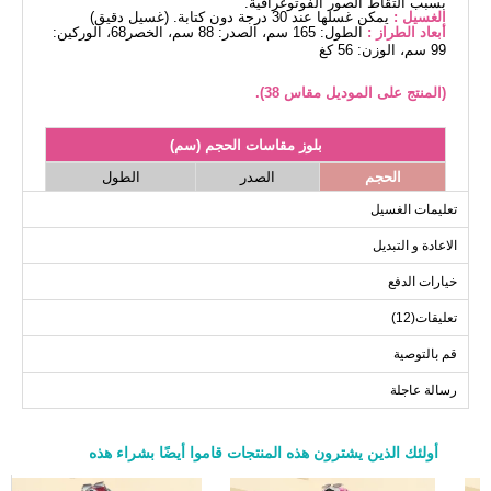
بسبب التقاط الصور الفوتوغرافية.
الغسيل :
يمكن غسلها عند 30 درجة دون كتابة. (غسيل دقيق)
أبعاد الطراز :
الطول: 165 سم، الصدر: 88 سم، الخصر68، الوركين:
99 سم، الوزن: 56 كغ
(المنتج على الموديل مقاس 38).
بلوز مقاسات الحجم (سم)
الحجم
الصدر
الطول
97-130
102
38
تعليمات الغسيل
97-130
104
40
الاعادة و التبديل
97-130
108
42
خيارات الدفع
97-130
110
44
تعليقات(12)
97-130
116
46
97-130
122
48
قم بالتوصية
97-130
128
50
رسالة عاجلة
97-130
136
52
أولئك الذين يشترون هذه المنتجات قاموا أيضًا بشراء هذه
a>
بنطلون مقاسات الحجم (سم)