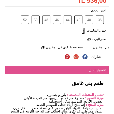
936,00 TL
اختر الحجم
52
50
48
46
44
42
40
38
جدول القياسات
سعر اليرت
من المخزون
تنبيه عندما تكون في المخزون
شارك
تفاصيل المنتج
طقم بني غامق
تشمل المنتجات المدمجة :
بلوز و بنطلون.
ميزة النسيج :
مصنوع من قماش إيروبين من الدرجة الأولى.
الفصول الأربعة الموسم يمكن استخدامه.
ميزة المنتج :
إنه منتج أزياء حجاب للموسم الجديد.
المنتج لديه ياقة دائرية. البلوز تحتوي على فتحة. خصر البنطال مرن.
السوار مطاطي. قد يكون هناك اختلاف في الدرجة اللونية في المنتج