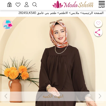
0
القائمة
الصفحة الرئيسية
>
ملابس
>
الاطقم
>
طقم بني غامق 2824SLK540
انتهت الكمية