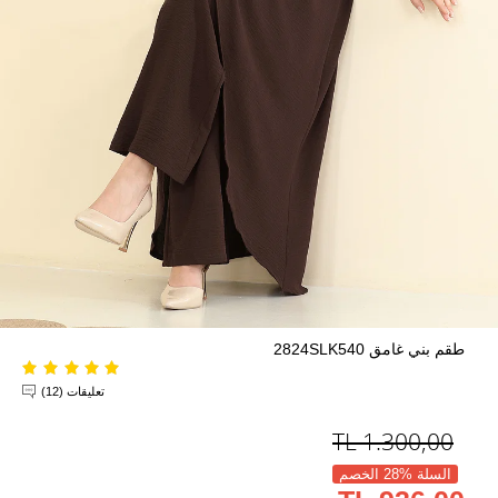
طقم بني غامق 2824SLK540
تعليقات (12)
TL
1.300,00
السلة %28 الخصم