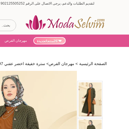
لتقديم الطلبات والدعم، يرجى الاتصال على الرقم 902125505252 (أيام الأسبوع من 9:00 إلى 19:00، أيام السبت من 9:00 إلى 15:00)
مهرجان الفرص
'26منتجاتجديدة
الصفحة الرئيسية
>
مهرجان الفرص
>
سترة خفيفة اخضر عفني 4278BRZ597