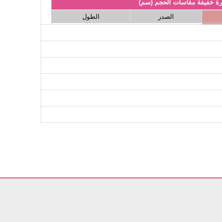
ة خفيفة مقاسات الحجم (سم)
الصدر
الطول
122
108