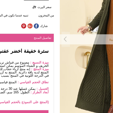
سعر اليرت
من المخزون
تنبيه عندما تكون في ا
شارك
تفاصيل المنتج
ية
سترة خفيفة اخضر عفني
ميزة النسيج :
مصنوع من قماش تريكو
الخريف و الشتاء الموسم يمكن استخ
ميزة المنتج :
إنه منتج أزياء حجاب ل
المنتج لديه ياقة دائرية. المنتج به 
في الدرجة اللونية في المنتج بسبب ا
نطاق الحجم القياسي :
المنتج قياسي، مناسبة للمق
الغسيل :
يمكن غسلها عند 30 درجة دون كتابة. (غسيل دقيق)
أبعاد الطراز :
الطول: 165 سم، الصدر: 80 سم، الخصر68، الوركين: 96 سم، الوزن: 54كغ
(المنتج على النموذج بالحجم القياسي