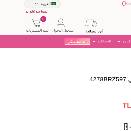
I
العربية
-
المساعدة&الدعم
0
تسجيل الدخول
سلة المشتريات
أين البضائع؟
كبيرة
الحجابات
القادمة منكم
42