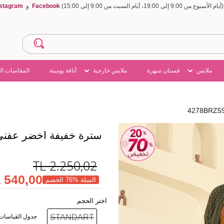
Facebook
و
nstagram
ملابس
فستان سهرة
ملابس خارجية
أناقة يومينة
المقاسات ال
سترة خفيفة اخضر عفني 78BRZ597
TL
2.250,02
540,00 TL
السلة %76 الخصم
اختر الحجم
STANDART
جدول القياسات