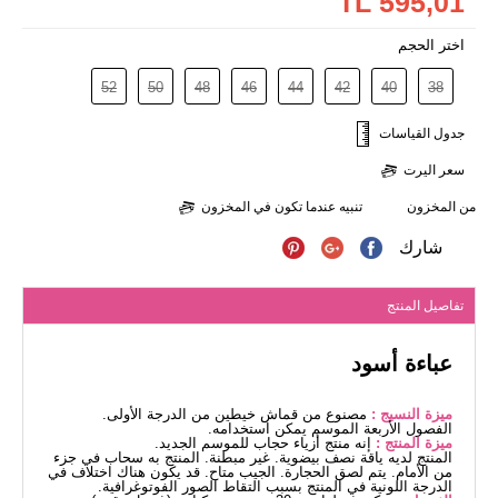
595,01 TL
اختر الحجم
52
50
48
46
44
42
40
38
جدول القياسات
سعر اليرت
من المخزون
تنبيه عندما تكون في المخزون
شارك
تفاصيل المنتج
عباءة أسود
ميزة النسيج :
مصنوع من قماش خيطين من الدرجة الأولى.
الفصول الأربعة الموسم يمكن استخدامه.
ميزة المنتج :
إنه منتج أزياء حجاب للموسم الجديد.
المنتج لديه ياقة نصف بيضوية. غير مبطنة. المنتج به سحاب في جزء
من الأمام. يتم لصق الحجارة. الجيب متاح. قد يكون هناك اختلاف في
الدرجة اللونية في المنتج بسبب التقاط الصور الفوتوغرافية.