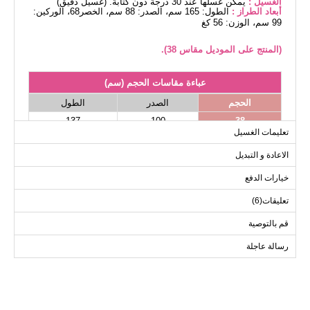
الغسيل :
يمكن غسلها عند 30 درجة دون كتابة. (غسيل دقيق)
أبعاد الطراز :
الطول: 165 سم، الصدر: 88 سم، الخصر68، الوركين:
99 سم، الوزن: 56 كغ
(المنتج على الموديل مقاس 38).
عباءة مقاسات الحجم (سم)
الحجم
الصدر
الطول
137
100
38
تعليمات الغسيل
137
106
40
الاعادة و التبديل
137
110
42
137
114
44
خيارات الدفع
137
118
46
تعليقات(6)
137
122
48
قم بالتوصية
137
128
50
رسالة عاجلة
137
132
52