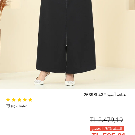
عباءة أسود 2639SL432
تعليقات (6)
TL
2.479,19
السلة %76 الخصم