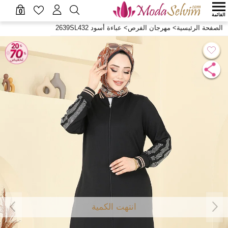
0
القائمة
الصفحة الرئيسية
>
مهرجان الفرص
>
عباءة أسود 2639SL432
انتهت الكمية