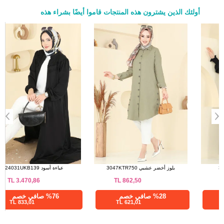
أولئك الذين يشترون هذه المنتجات قاموا أيضًا بشراء هذه
a>
عباءة أسود 3036SMD1186
بلوز أخضر عشبي 3047KTR750
TL
862,50
TL
1.007,50
%28 صافي خصم
%28 صافي خصم
621,01 TL
725,40 TL