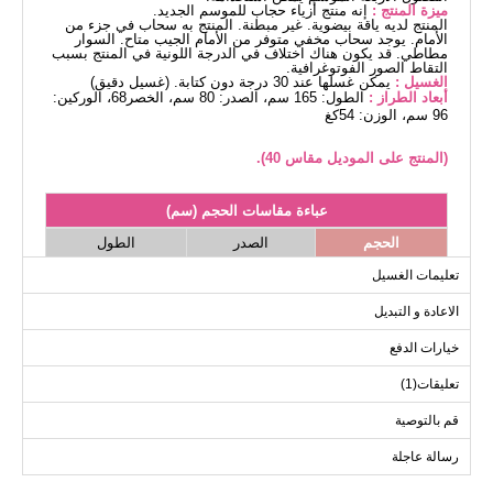
ميزة المنتج :
إنه منتج أزياء حجاب للموسم الجديد.
المنتج لديه ياقة بيضوية. غير مبطنة. المنتج به سحاب في جزء من
الأمام. يوجد سحاب مخفي متوفر من الأمام الجيب متاح. السوار
مطاطي. قد يكون هناك اختلاف في الدرجة اللونية في المنتج بسبب
التقاط الصور الفوتوغرافية.
الغسيل :
يمكن غسلها عند 30 درجة دون كتابة. (غسيل دقيق)
أبعاد الطراز :
الطول: 165 سم، الصدر: 80 سم، الخصر68، الوركين:
96 سم، الوزن: 54كغ
(المنتج على الموديل مقاس 40).
عباءة مقاسات الحجم (سم)
الحجم
الصدر
الطول
138
108
40
تعليمات الغسيل
138
112
42
الاعادة و التبديل
138
116
44
خيارات الدفع
138
120
46
تعليقات(1)
138
124
48
138
126
50
قم بالتوصية
138
128
52
رسالة عاجلة