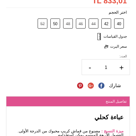
833,01 TL
اختر الحجم
52
50
48
46
44
42
40
جدول القياسات
سعر اليرت
العدد:
-
+
شارك
تفاصيل المنتج
عباءة كحلي
ميزة النسيج :
مصنوع من قماش كريب محبوك من الدرجة الأولى.
الفصول الأربعة الموسم يمكن استخدامه.