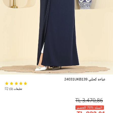
عباءة كحلي 24031UKB139
تعليقات (1)
TL
3.470,86
السلة %76 الخصم