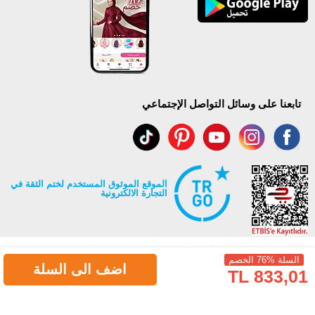
تابعنا على وسائل التواصل الإجتماعي
الموقع الموثوق المستخدم لختم الثقة في
التجارة الالكترونية
السلة %76 الخصم
اضف الى السلة
833,01 TL
جميع حقوق Modaselvim محفوظة ©2026